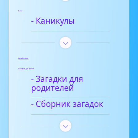
Блог
- Каникулы
Диафильмы
Загадки для детей
- Загадки для
родителей
- Сборник загадок