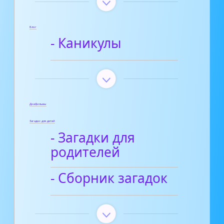
Блог
- Каникулы
Диафильмы
Загадки для детей
- Загадки для
родителей
- Сборник загадок