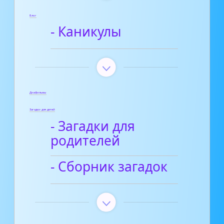
Блог
- Каникулы
Диафильмы
Загадки для детей
- Загадки для
родителей
- Сборник загадок