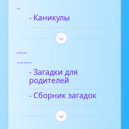
Блог
- Каникулы
Диафильмы
Загадки для детей
- Загадки для
родителей
- Сборник загадок