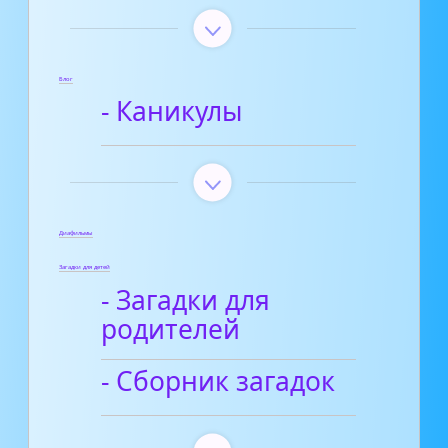
Блог
- Каникулы
Диафильмы
Загадки для детей
- Загадки для
родителей
- Сборник загадок