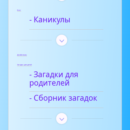
Блог
- Каникулы
Диафильмы
Загадки для детей
- Загадки для
родителей
- Сборник загадок