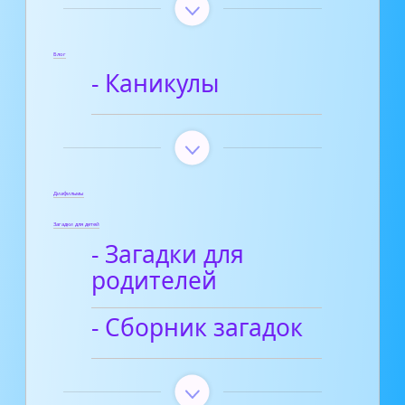
Блог
- Каникулы
Диафильмы
Загадки для детей
- Загадки для
родителей
- Сборник загадок