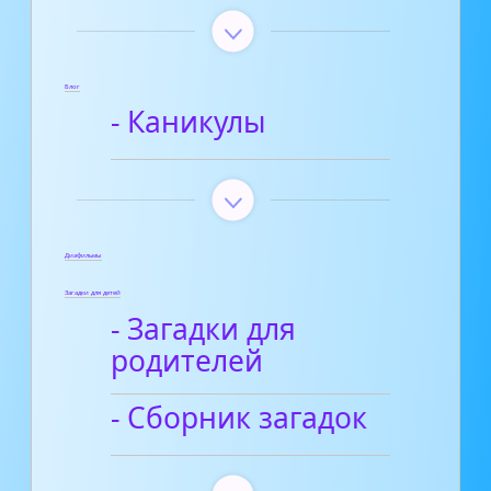
Блог
- Каникулы
Диафильмы
Загадки для детей
- Загадки для
родителей
- Сборник загадок