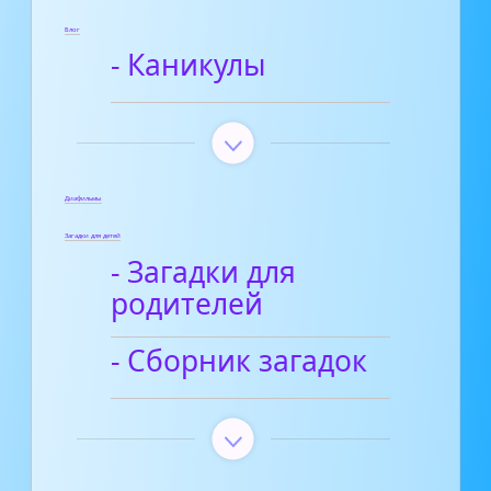
Блог
- Каникулы
Диафильмы
Загадки для детей
- Загадки для
родителей
- Сборник загадок