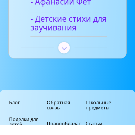
- Афанасий Фет
- Детские стихи для
заучивания
Блог
Обратная
Школьные
связь
предметы
Поделки для
Правообладат
Статьи
детей
елям