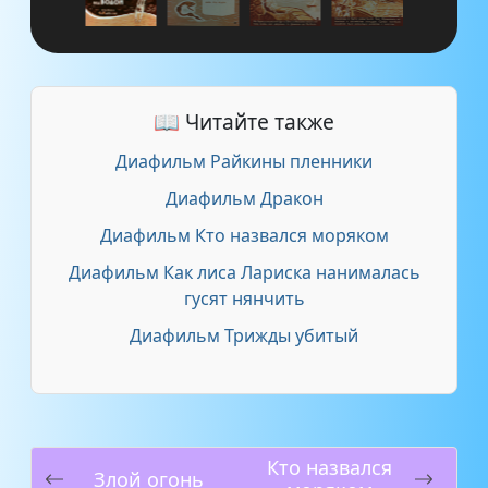
📖 Читайте также
Диафильм Райкины пленники
Диафильм Дракон
Диафильм Кто назвался моряком
Диафильм Как лиса Лариска нанималась
гусят нянчить
Диафильм Трижды убитый
Кто назвался
Злой огонь