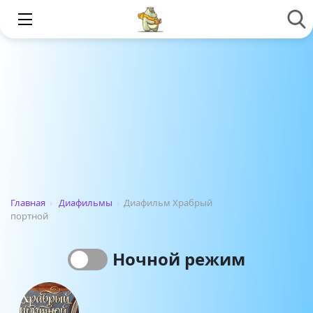
Главная
›
Диафильмы
›
Диафильм Храбрый
портной
Ночной режим