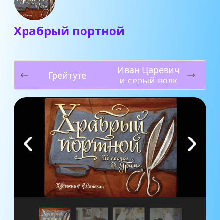
Храбрый портной
Иван Царевич
Грейтуте
и серый волк