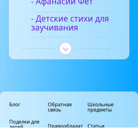
- Афанасий Фет
- Детские стихи для
заучивания
Блог
Обратная
Школьные
связь
предметы
Поделки для
Правообладат
Статьи
детей
елям