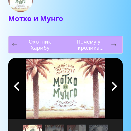
Мотхо и Мунго
Охотник
Почему у
Харибу
кролика
дрожит нос