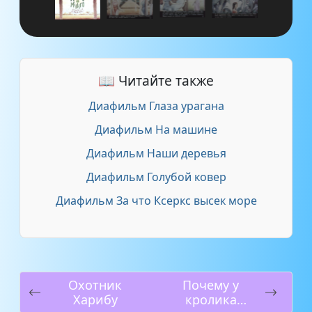
📖 Читайте также
Диафильм Глаза урагана
Диафильм На машине
Диафильм Наши деревья
Диафильм Голубой ковер
Диафильм За что Ксеркс высек море
Охотник
Почему у
Харибу
кролика