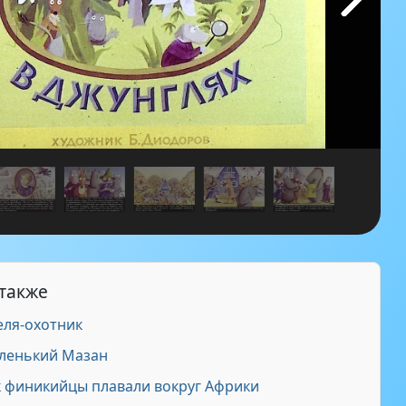
 также
ля-охотник
ленький Мазан
 финикийцы плавали вокруг Африки