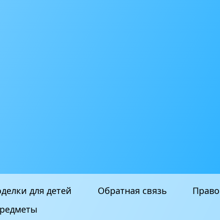
делки для детей
Обратная связь
Право
редметы