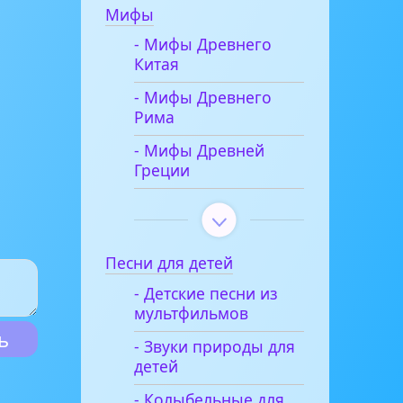
Мифы
- Мифы Древнего
Китая
- Мифы Древнего
Рима
- Мифы Древней
Греции
Песни для детей
- Детские песни из
мультфильмов
- Звуки природы для
детей
- Колыбельные для