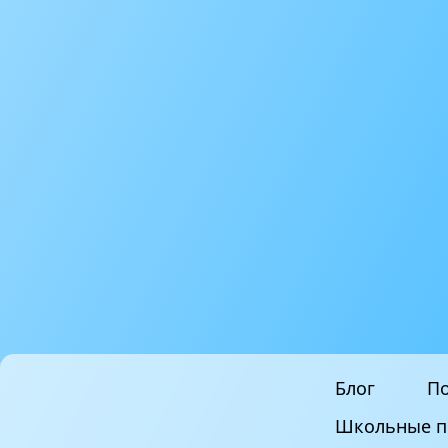
Блог
По
Школьные п