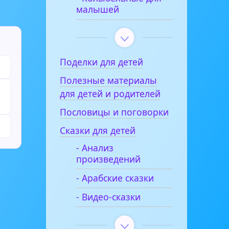
малышей
Поделки для детей
Полезные материалы
для детей и родителей
Пословицы и поговорки
Сказки для детей
- Анализ
произведений
- Арабские сказки
- Видео-сказки