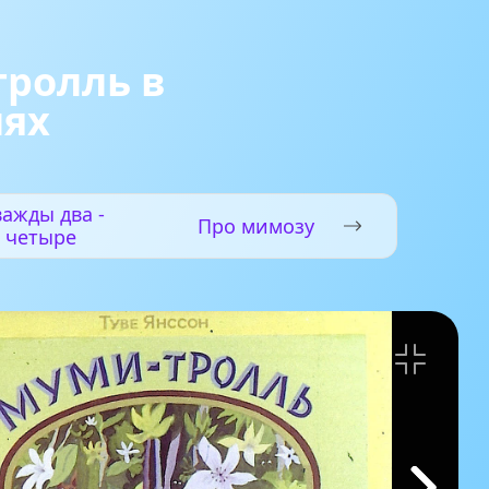
ролль в
лях
ажды два -
Про мимозу
четыре