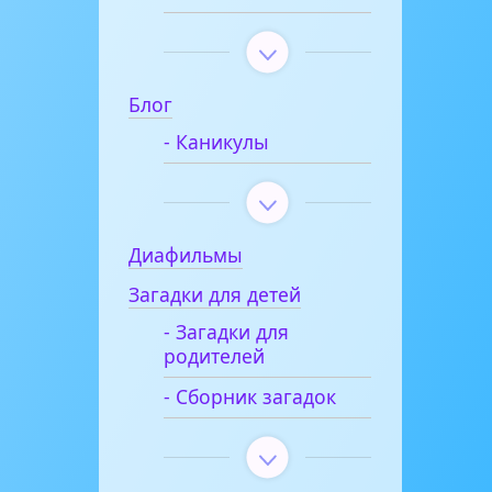
Блог
- Каникулы
Диафильмы
Загадки для детей
- Загадки для
родителей
- Сборник загадок