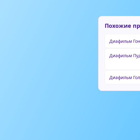
Похожие п
Диафильм Гон
Диафильм Пу
Диафильм Гол