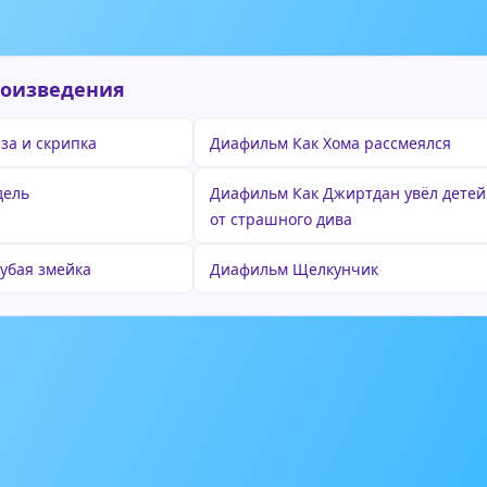
роизведения
за и скрипка
Диафильм Как Хома рассмеялся
дель
Диафильм Как Джиртдан увёл детей
от страшного дива
убая змейка
Диафильм Щелкунчик