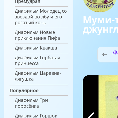
Премудрая
Диафильм Молодец со
Муми-т
звездой во лбу и его
рогатый конь
джунг
Диафильм Новые
приключения Пифа
Диафильм Квакша
Дв
Диафильм Горбатая
принцесса
Диафильм Царевна-
лягушка
Популярное
Диафильм Три
поросёнка
Диафильм Горшок