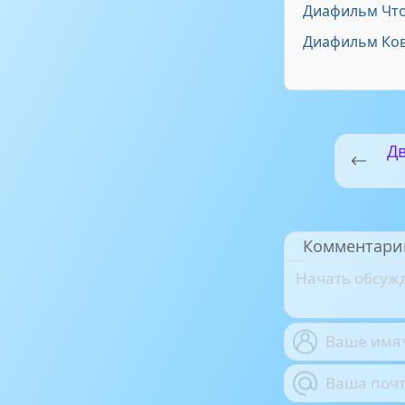
Диафильм Что
Диафильм Ков
Дв
Комментари