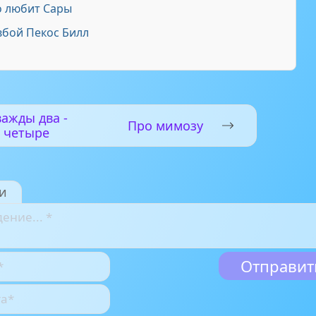
 любит Сары
бой Пекос Билл
ажды два -
Про мимозу
четыре
и