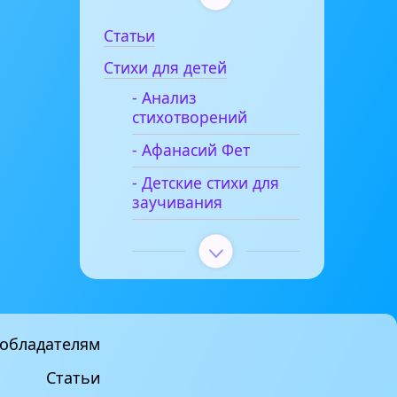
Статьи
Стихи для детей
- Анализ
стихотворений
- Афанасий Фет
- Детские стихи для
заучивания
обладателям
Статьи