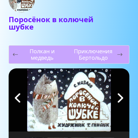
Поросёнок в колючей
шубке
Полкан и
Приключения
медведь
Бертольдо