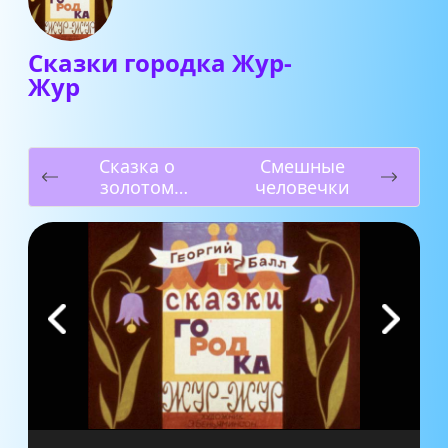
Сказки городка Жур-
Жур
Сказка о
Смешные
золотом
человечки
петушке