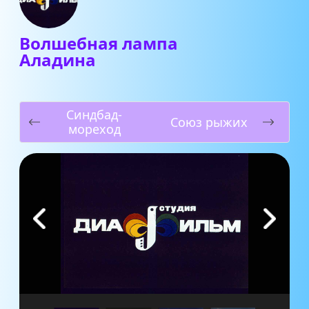
Волшебная лампа
Аладина
Синдбад-
Союз рыжих
мореход