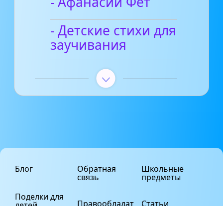
- Афанасий Фет
- Детские стихи для
заучивания
Блог
Обратная
Школьные
связь
предметы
Поделки для
Правообладат
Статьи
детей
елям