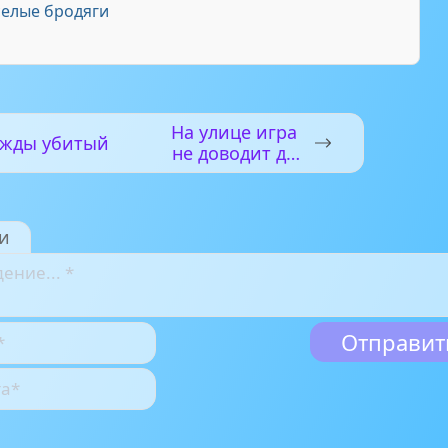
елые бродяги
На улице игра
жды убитый
не доводит до
добра
и