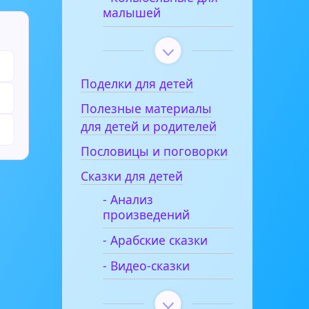
малышей
Поделки для детей
Полезные материалы
для детей и родителей
Пословицы и поговорки
Сказки для детей
- Анализ
произведений
- Арабские сказки
- Видео-сказки