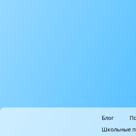
Блог
По
Школьные п