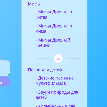
Мифы
- Мифы Древнего
Китая
- Мифы Древнего
Рима
- Мифы Древней
Греции
Песни для детей
- Детские песни из
мультфильмов
- Звуки природы для
детей
- Колыбельные для