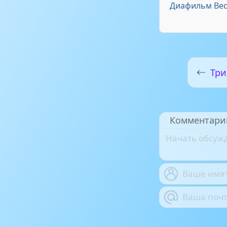
Диафильм Вес
Три
Комментари