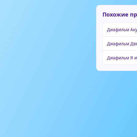
Похожие п
Диафильм Ак
Диафильм Две
Диафильм Я и