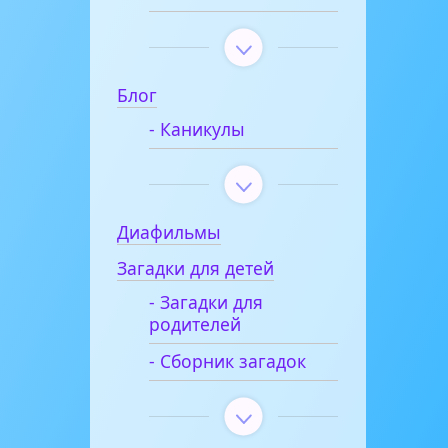
Блог
- Каникулы
Диафильмы
Загадки для детей
- Загадки для
родителей
- Сборник загадок