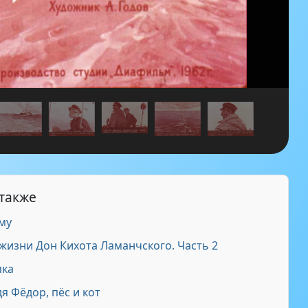
 также
му
жизни Дон Кихота Ламанчского. Часть 2
пка
 Фёдор, пёс и кот