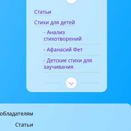
Статьи
Стихи для детей
- Анализ
стихотворений
- Афанасий Фет
- Детские стихи для
заучивания
обладателям
Статьи