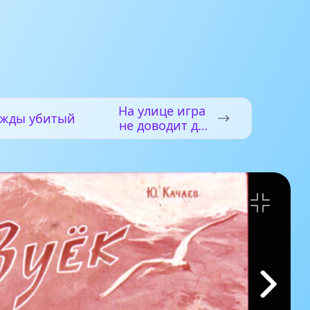
На улице игра
жды убитый
не доводит до
добра