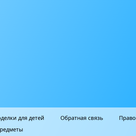
делки для детей
Обратная связь
Право
редметы