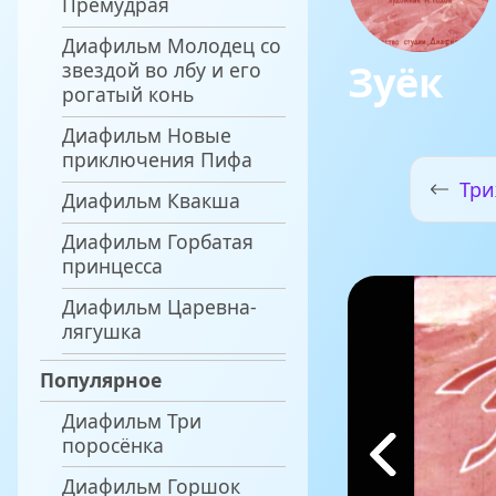
Премудрая
Диафильм Молодец со
Зуёк
звездой во лбу и его
рогатый конь
Диафильм Новые
приключения Пифа
Три
Диафильм Квакша
Диафильм Горбатая
принцесса
Диафильм Царевна-
лягушка
Популярное
Диафильм Три
поросёнка
Диафильм Горшок