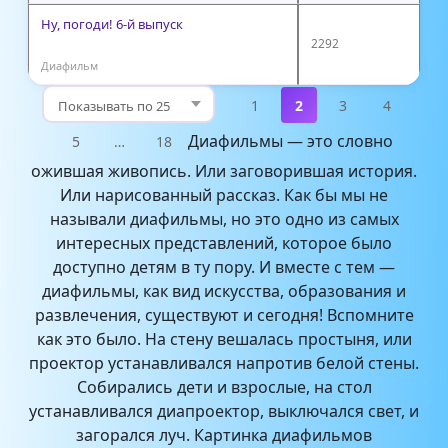
Ну, погоди! 6-й выпуск
2292
Диафильм
1
2
3
4
Диафильмы — это словно
5
…
18
ожившая живопись. Или заговорившая история.
Или нарисованный рассказ. Как бы мы не
называли диафильмы, но это одно из самых
интересных представлений, которое было
доступно детям в ту пору. И вместе с тем —
диафильмы, как вид искусства, образования и
развлечения, существуют и сегодня! Вспомните
как это было. На стену вешалась простыня, или
проектор устанавливался напротив белой стены.
Собирались дети и взрослые, на стол
устанавливался диапроектор, выключался свет, и
загорался луч. Картинка диафильмов