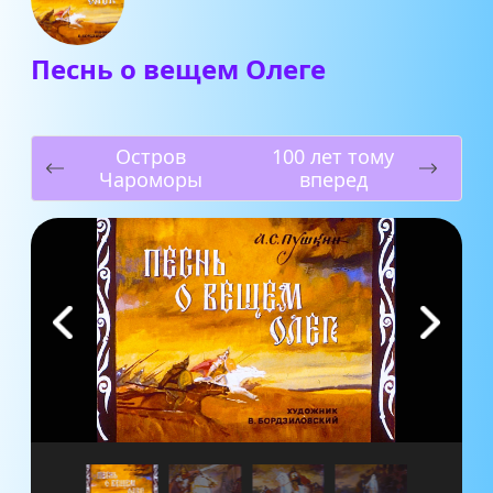
Песнь о вещем Олеге
Остров
100 лет тому
Чароморы
вперед