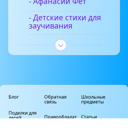
- Афанасий Фет
- Детские стихи для
заучивания
Блог
Обратная
Школьные
связь
предметы
Поделки для
Правообладат
Статьи
детей
елям