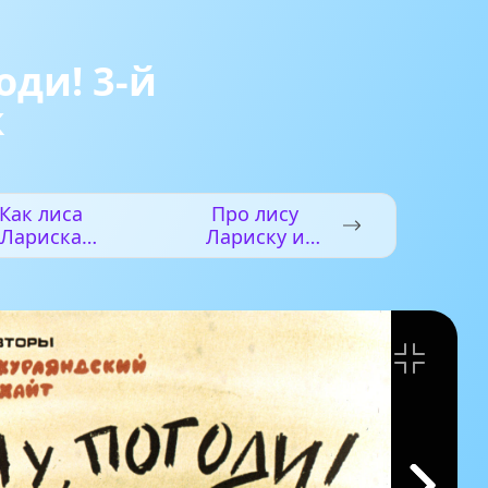
оди! 3-й
к
Как лиса
Про лису
Лариска
Лариску и
анималась
зайца Коську
сят нянчить