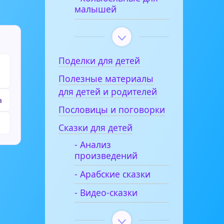
малышей
Поделки для детей
Полезные материалы
для детей и родителей
а
Пословицы и поговорки
Сказки для детей
- Анализ
произведений
- Арабские сказки
- Видео-сказки