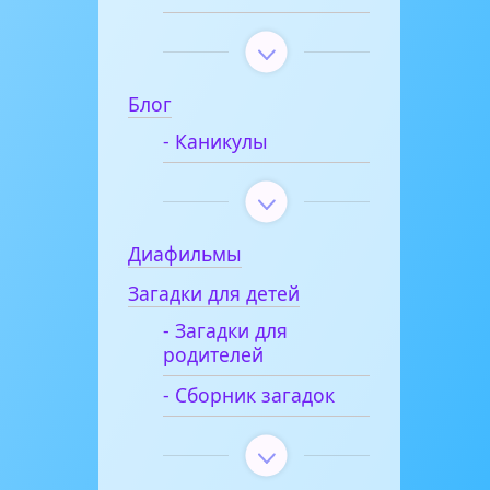
Блог
- Каникулы
Диафильмы
Загадки для детей
- Загадки для
родителей
- Сборник загадок