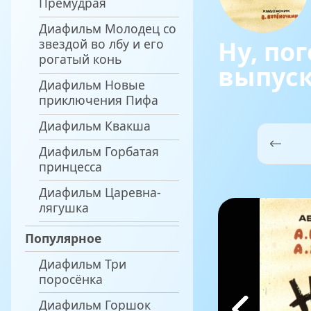
Премудрая
Диафильм Молодец со
Ну, пог
звездой во лбу и его
рогатый конь
выпус
Диафильм Новые
приключения Пифа
Диафильм Квакша
Диафильм Горбатая
н
принцесса
гу
Диафильм Царевна-
лягушка
Популярное
Диафильм Три
поросёнка
Диафильм Горшок