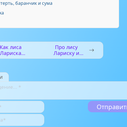
терть, баранчик и сума
ха
Как лиса
Про лису
Лариска
Лариску и
анималась
зайца Коську
сят нянчить
и