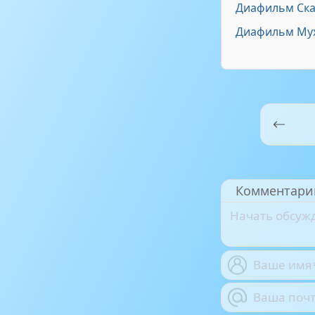
Диафильм Ска
Диафильм Му
н
гу
Комментари