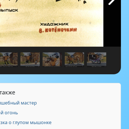
 также
лшебный мастер
й огонь
зка о глупом мышонке