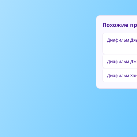
Похожие п
Диафильм Дяд
Диафильм Дж
Диафильм Ха