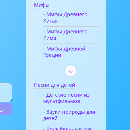
Мифы
- Мифы Древнего
Китая
- Мифы Древнего
Рима
- Мифы Древней
Греции
Песни для детей
- Детские песни из
мультфильмов
- Звуки природы для
детей
- Колыбельные для