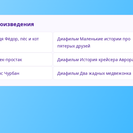
роизведения
я Фёдор, пёс и кот
Диафильм Маленькие истории про
пятерых друзей
ек-простак
Диафильм История крейсера Аврор
нс Чурбан
Диафильм Два жадных медвежонка