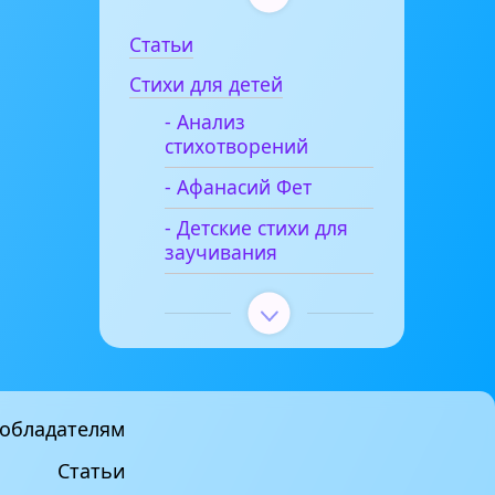
Статьи
Стихи для детей
- Анализ
стихотворений
- Афанасий Фет
- Детские стихи для
заучивания
обладателям
Статьи