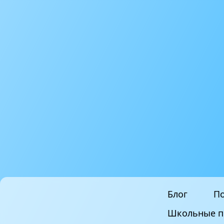
Блог
По
Школьные п