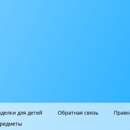
делки для детей
Обратная связь
Право
редметы