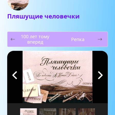
Пляшущие человечки
100 лет тому
Репка
вперед