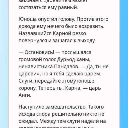
законам с царевичем может
состязаться ему равный.
Юноша опустил голову. Против этого
довода ему нечего было возразить.
Назвавшийся Карной резко
повернулся и зашагал к выходу.
— Остановись! — послышался
громовой голос Дурьод-ханы,
ненавистника Пандавов. — Да, ты не
царевич, но я тебя сделаю царем.
Слуги, передайте этому юноше
корону. Теперь ты, Карна, — царь
Анги.
Наступило замешательство. Такого
исхода спора решительно никто не
ожидал. Между тем слуги надели на