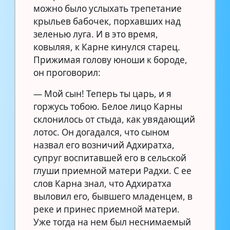
можно было услыхать трепетание
крыльев бабочек, порхавших над
зеленью луга. И в это время,
ковыляя, к Карне кинулся старец.
Прижимая голову юноши к бороде,
он проговорил:
— Мой сын! Теперь ты царь, и я
горжусь тобою. Белое лицо Карны
склонилось от стыда, как увядающий
лотос. Он догадался, что сыном
назвал его возничий Адхиратха,
супруг воспитавшей его в сельской
глуши приемной матери Радхи. С ее
слов Карна знал, что Адхиратха
выловил его, бывшего младенцем, в
реке и принес приемной матери.
Уже тогда на нем был неснимаемый