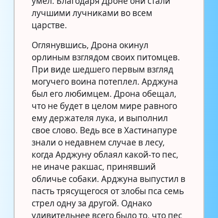
умел. Благодаря Дроне они стали
лучшими лучниками во всем
царстве.
Оглянувшись, Дрона окинул
орлиным взглядом своих питомцев.
При виде шедшего первым взгляд
могучего воина потеплел. Арджуна
был его любимцем. Дрона обещал,
что не будет в целом мире равного
ему держателя лука, и выполнил
свое слово. Ведь все в Хастинапуре
знали о недавнем случае в лесу,
когда Арджуну облаял какой-то пес,
не иначе ракшас, принявший
обличье собаки. Арджуна выпустил в
пасть трясущегося от злобы пса семь
стрел одну за другой. Однако
удивительнее всего было то, что пес