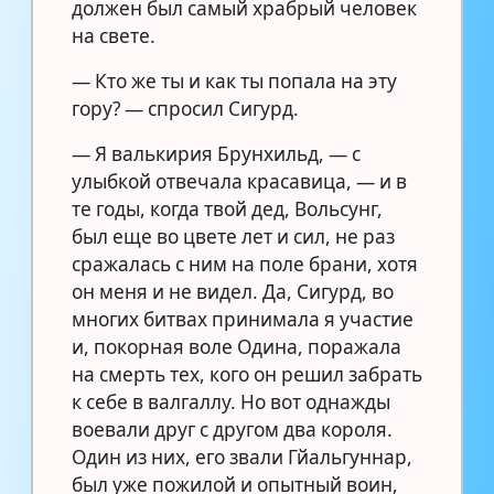
должен был самый храбрый человек
на свете.
— Кто же ты и как ты попала на эту
гору? — спросил Сигурд.
— Я валькирия Брунхильд, — с
улыбкой отвечала красавица, — и в
те годы, когда твой дед, Вольсунг,
был еще во цвете лет и сил, не раз
сражалась с ним на поле брани, хотя
он меня и не видел. Да, Сигурд, во
многих битвах принимала я участие
и, покорная воле Одина, поражала
на смерть тех, кого он решил забрать
к себе в валгаллу. Но вот однажды
воевали друг с другом два короля.
Один из них, его звали Гйальгуннар,
был уже пожилой и опытный воин,