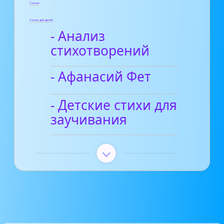
Статьи
Стихи для детей
- Анализ
стихотворений
- Афанасий Фет
- Детские стихи для
заучивания