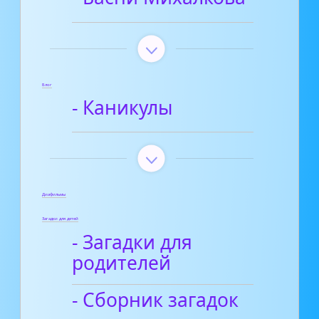
Блог
- Каникулы
Диафильмы
Загадки для детей
- Загадки для
родителей
- Сборник загадок