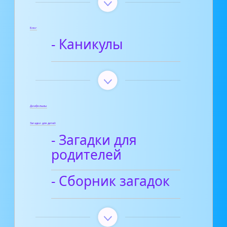
Блог
- Каникулы
Диафильмы
Загадки для детей
- Загадки для
родителей
- Сборник загадок