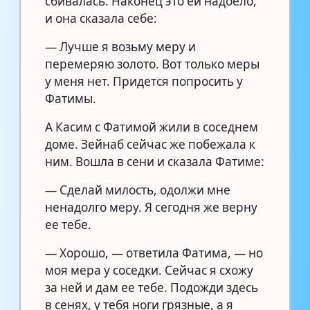
сбивалась. Наконец это ей надоело,
и она сказала себе:
— Лучше я возьму меру и
перемеряю золото. Вот только меры
у меня нет. Придется попросить у
Фатимы.
А Касим с Фатимой жили в соседнем
доме. Зейнаб сейчас же побежала к
ним. Вошла в сени и сказала Фатиме:
— Сделай милость, одолжи мне
ненадолго меру. Я сегодня же верну
ее тебе.
— Хорошо, — ответила Фатима, — но
моя мера у соседки. Сейчас я схожу
за ней и дам ее тебе. Подожди здесь
в сенях, у тебя ноги грязные, а я