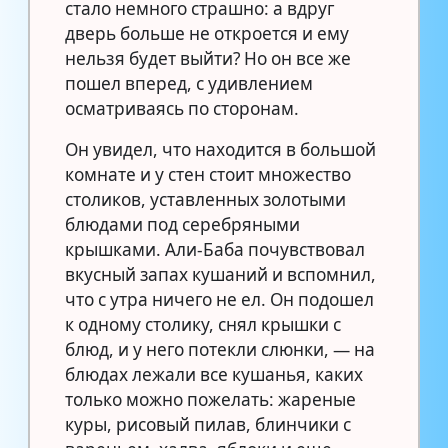
стало немного страшно: а вдруг
дверь больше не откроется и ему
нельзя будет выйти? Но он все же
пошел вперед, с удивлением
осматриваясь по сторонам.
Он увидел, что находится в большой
комнате и у стен стоит множество
столиков, уставленных золотыми
блюдами под серебряными
крышками. Али-Баба почувствовал
вкусный запах кушаний и вспомнил,
что с утра ничего не ел. Он подошел
к одному столику, снял крышки с
блюд, и у него потекли слюнки, — на
блюдах лежали все кушанья, каких
только можно пожелать: жареные
куры, рисовый пилав, блинчики с