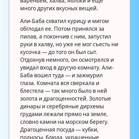
вареньем, халва, яблоки и еще
много других вкусных вещей.
Али-Баба схватил курицу и мигом
обглодал ее. Потом принялся за
пилав, а покончив с ним, запустил
руки в халву, но уже не мог съесть ни
кусочка — до того он был сыт.
Отдохнув немного, он осмотрелся и
увидал вход в другую комнату. Али-
Баба вошел туда — и зажмурил
глаза. Комната вся сверкала и
блестела — так много было в ней
золота и драгоценностей. Золотые
динары и серебряные дирхемы
грудами лежали прямо на земле,
словно камни на морском берегу.
Драгоценная посуда — кубки,
подносы, блюда, украшенные