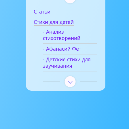
Статьи
Стихи для детей
- Анализ
стихотворений
- Афанасий Фет
- Детские стихи для
заучивания