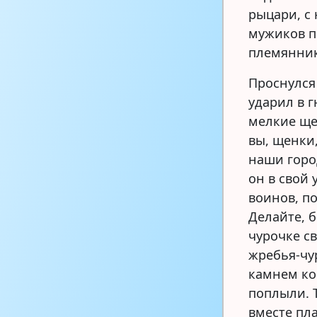
рыцари, с
мужиков п
племянник
Проснулся 
ударил в г
мелкие ще
вы, щенки,
наши горо
он в свой 
воинов, п
Делайте, 
чурочке с
жребья-чу
камнем ко
поплыли. Т
вместе пл