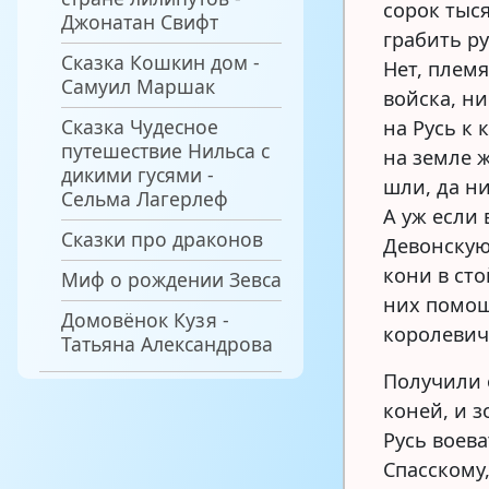
сорок тыс
Джонатан Свифт
грабить р
Сказка Кошкин дом -
Нет, плем
Самуил Маршак
войска, ни
Сказка Чудесное
на Русь к
путешествие Нильса с
на земле ж
дикими гусями -
шли, да ни
Сельма Лагерлеф
А уж если 
Сказки про драконов
Девонскую
кони в сто
Миф о рождении Зевса
них помощ
Домовёнок Кузя -
королевич
Татьяна Александрова
Получили 
коней, и 
Русь воев
Спасскому,