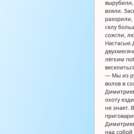
вырубили,
взяли. Зас
разорили,
селу боль
сожгли, л
Настасью 
двухмесяч
лёгким по
веселитьс
— Мы из р
волов в со
Димитриеви
охоту езди
не знает. 
приговари
Димитриев
над собой