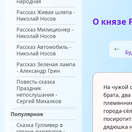
народная
Рассказ Живая шляпа -
Николай Носов
О князе 
Рассказ Милиционер -
Николай Носов
Рассказ Автомобиль -
Бу
Николай Носов
Рассказ Зеленая лампа
- Александр Грин
Повесть-сказка
На чужой 
Праздник
непослушания -
брата, два
Сергей Михалков
племянник
города-сё
Популярное
посиротит
Сказка Гулливер в
дядюшка н
стране лилипутов -