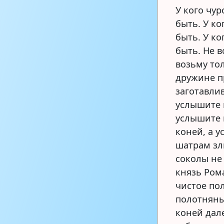
У кого чу
быть. У к
быть. У к
быть. Не в
возьму то
дружине п
заготавли
услышите 
услышите 
коней, а у
шатрам зл
соколы не
князь Ром
чистое по
полотняны
коней дале