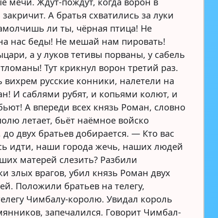
е мечи. Ждут-пождут, когда ворон в
 закричит. А братья схватились за луки
Замолчишь ли ты, чёрная птица! Не
на нас беды! Не мешай нам пировать!
цари, а у луков тетивы порваны, у сабель
тломаны! Тут крикнул ворон третий раз.
 вихрем русские конники, налетели на
н! И саблями рубят, и копьями колют, и
бьют! А впереди всех князь Роман, словно
полю летает, бьёт наёмное войско
 до двух братьев добирается. — Кто вас
усь идти, наши города жечь, наших людей
аших матерей слезить? Разбили
и злых врагов, убил князь Роман двух
ей. Положили братьев на телегу,
телегу Чимбалу-королю. Увидал король
мянников, запечалился. Говорит Чимбал-