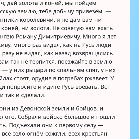
яч, дай золота и коней, мы пойдём
усскую землю, тебе добычу привезём. —
янники-королевичи, я не дам вам ни
 коней, ни золота. Не советую вам ехать
 князю Роману Димитриевичу. Много я лет
иву. много раз видел, как на Русь люди
 разу не видал, как назад возвращались.
вам так не терпится, поезжайте в землю
 — у них рыцари по спальням спят, у них
йлах стоят, орудие в погребах ржавеет. У
и попросите и идите Русь воевать. Вот
и так и сделали.
они из Девонской земли и бойцов, и
золото. Собрали войско большое и пошли
ать. Подъехали они к первому селу —
 всё село огнём сожгли, всех крестьян