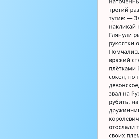
наточенны
третий раз
тугие: — 
накликай 
Глянули ры
рукоятки о
Помчались
вражий ста
плётками 
сокол, по 
девонское,
звал на Р
рубить, н
дружинник
королевич
отослали 
своих пле