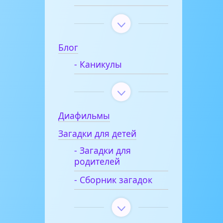
Блог
- Каникулы
Диафильмы
Загадки для детей
- Загадки для
родителей
- Сборник загадок