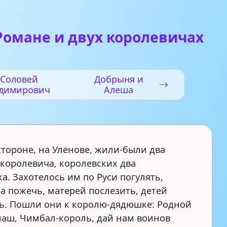
Романе и двух королевичах
Соловей
Добрыня и
димирович
Алеша
стороне, на Уленове, жили-были два
 королевича, королевских два
а. Захотелось им по Руси погулять,
ла пожечь, матерей послезить, детей
ь. Пошли они к королю-дядюшке: Родной
аш, Чимбал-король, дай нам воинов