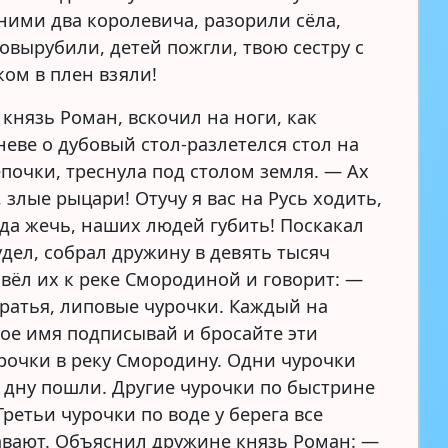
 ними два королевича, разорили сёла,
овырубили, детей пожгли, твою сестру с
ом в плен взяли!
князь Роман, вскочил на ноги, как
неве о дубовый стол-разлетелся стол на
почки, треснула под столом земля. — Ах
 злые рыцари! Отучу я вас на Русь ходить,
да жечь, наших людей губить! Поскакал
удел, собрал дружину в девять тысяч
овёл их к реке Смородиной и говорит: —
братья, липовые чурочки. Каждый на
вое имя подписывай и бросайте эти
рочки в реку Смородину. Одни чурочки
 дну пошли. Другие чурочки по быстрине
ретьи чурочки по воде у берега все
авают. Объяснил дружине князь Роман: —