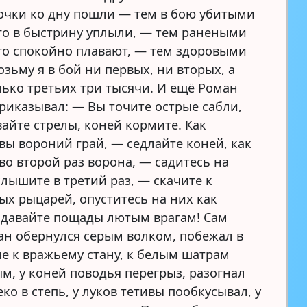
рочки ко дну пошли — тем в бою убитыми
ого в быстрину уплыли, — тем ранеными
ого спокойно плавают, — тем здоровыми
озьму я в бой ни первых, ни вторых, а
лько третьих три тысячи. И ещё Роман
риказывал: — Вы точите острые сабли,
вайте стрелы, коней кормите. Как
вы вороний грай, — седлайте коней, как
во второй раз ворона, — садитесь на
слышите в третий раз, — скачите к
ых рыцарей, опуститесь на них как
 давайте пощады лютым врагам! Сам
ан обернулся серым волком, побежал в
ле к вражьему стану, к белым шатрам
м, у коней поводья перегрыз, разогнал
ко в степь, у луков тетивы пообкусывал, у