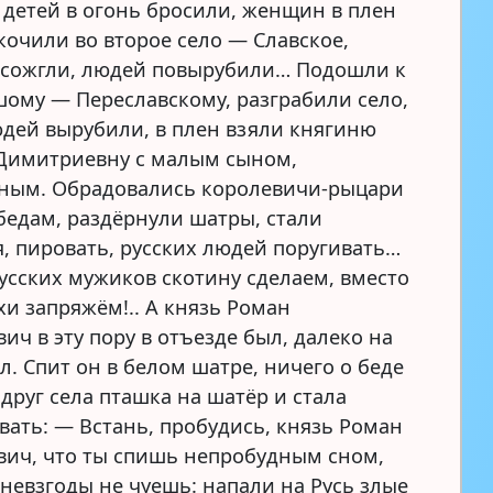
 детей в огонь бросили, женщин в плен
кочили во второе село — Славское,
 сожгли, людей повырубили… Подошли к
шому — Переславскому, разграбили село,
юдей вырубили, в плен взяли княгиню
Димитриевну с малым сыном,
ным. Обрадовались королевичи-рыцари
бедам, раздёрнули шатры, стали
я, пировать, русских людей поругивать…
усских мужиков скотину сделаем, вместо
хи запряжём!.. А князь Роман
ч в эту пору в отъезде был, далеко на
л. Спит он в белом шатре, ничего о беде
Вдруг села пташка на шатёр и стала
вать: — Встань, пробудись, князь Роман
ич, что ты спишь непробудным сном,
 невзгоды не чуешь: напали на Русь злые