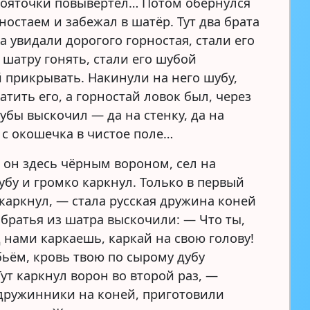
кояточки повывертел… Потом обернулся
остаем и забежал в шатёр. Тут два брата
а увидали дорогого горностая, стали его
 шатру гонять, стали его шубой
 прикрывать. Накинули на него шубу,
атить его, а горностай ловок был, через
убы выскочил — да на стенку, да на
 с окошечка в чистое поле…
 он здесь чёрным вороном, сел на
убу и громко каркнул. Только в первый
 каркнул, — стала русская дружина коней
 братья из шатра выскочили: — Что ты,
д нами каркаешь, каркай на свою голову!
бьём, кровь твою по сырому дубу
ут каркнул ворон во второй раз, —
дружинники на коней, приготовили