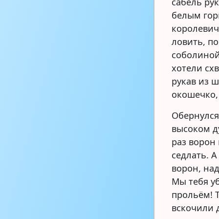
сабель ру
белым горн
королевич
ловить, по
соболиной
хотели схв
рукав из ш
окошечко,
Обернулся
высоком д
раз ворон
седлать. А
ворон, на
Мы тебя у
прольём! Т
вскочили 