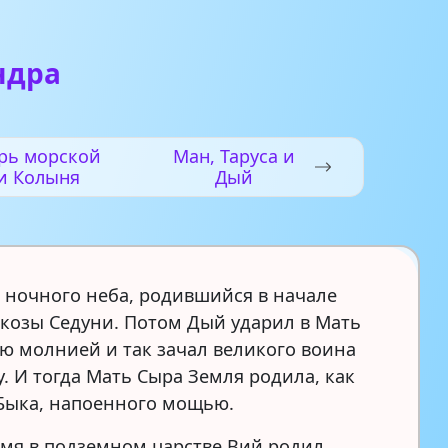
ндра
рь морской
Ман, Таруса и
и Колыня
Дый
 ночного неба, родившийся в начале
 козы Седуни. Потом Дый ударил в Мать
ю молнией и так зачал великого воина
. И тогда Мать Сыра Земля родила, как
Быка, напоенного мощью.
ремя в подземном царстве Вий родил