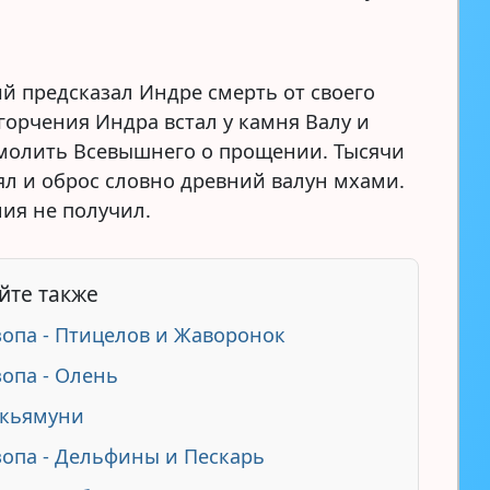
й предсказал Индре смерть от своего
огорчения Индра встал у камня Валу и
молить Всевышнего о прощении. Тысячи
оял и оброс словно древний валун мхами.
ия не получил.
йте также
зопа - Птицелов и Жаворонок
зопа - Олень
кьямуни
зопа - Дельфины и Пескарь