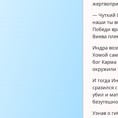
жертвопри
— Чуткий 
наши ты в
Победи вр
Виева пле
Индра воз
Хомой сам
бог Карма 
окружили 
И тогда И
сразился 
убил и ма
безутешно
Узнав о ги