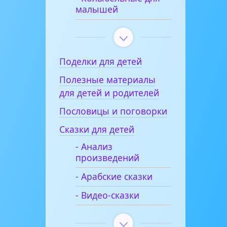
малышей
Поделки для детей
Полезные материалы
для детей и родителей
Пословицы и поговорки
Сказки для детей
- Анализ
произведений
- Арабские сказки
- Видео-сказки