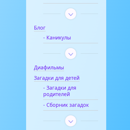
Блог
- Каникулы
Диафильмы
Загадки для детей
- Загадки для
родителей
- Сборник загадок