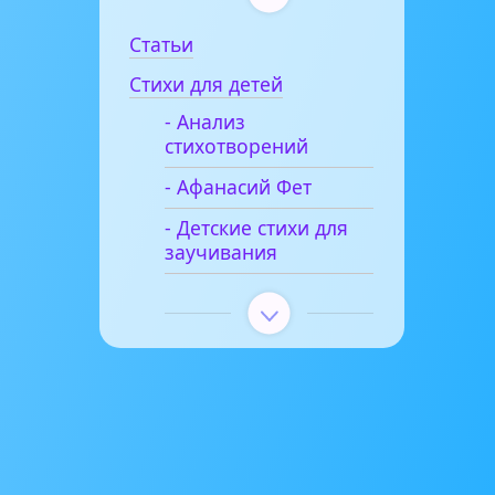
Статьи
Стихи для детей
- Анализ
стихотворений
- Афанасий Фет
- Детские стихи для
заучивания