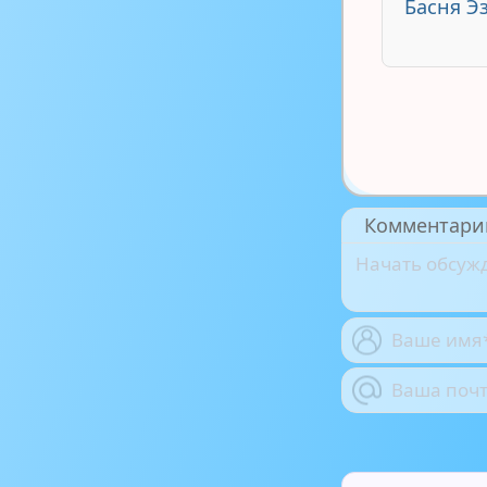
Басня Эз
Комментари