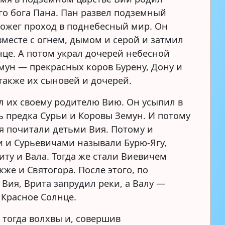
го бога Пана. Пан развел подземный
рожег проход в поднебесный мир. Он
вместе с огнем, дымом и серой и затмил
нце. А потом украл дочерей небесной
мун — прекрасных коров Бурену, Дону и
 также их сыновей и дочерей.
л их своему родителю Вию. Он усыпил в
ь предка Сурьи и Коровы Земун. И потому
я почитали детьми Вия. Потому и
 и Сурьевичами называли Бурю-Ягу,
иту и Вала. Тогда же стали Виевичем
кже и Святогора. После этого, по
Вия, Врита запрудил реки, а Валу —
 Красное Солнце.
 тогда волхвы и, совершив