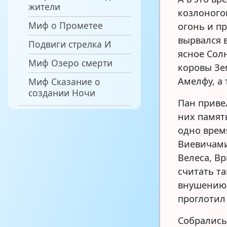
жители
козлоного
Миф о Прометее
огонь и п
вырвался 
Подвиги стрелка И
ясное Сол
Миф Озеро смерти
коровы Зе
Амелфу, а
Миф Сказание о
создании Ночи
Пан приве
них памят
одно врем
Виевичами
Велеса, Вр
считать та
внушению 
проглотил
Собрались