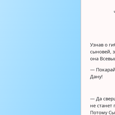
Узнав о ги
сыновей, 
она Всевы
— Покарай
Дану!
— Да сверш
не станет
Потому Сы