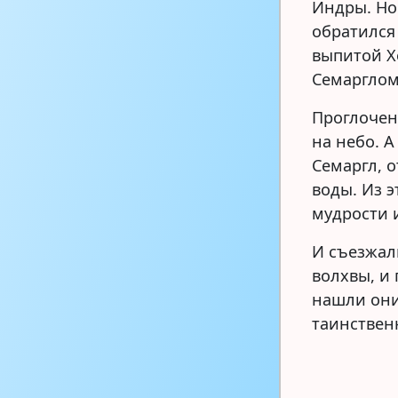
Индры. Но 
обратился 
выпитой Х
Семарглом
Проглочен
на небо. А
Семаргл, 
воды. Из э
мудрости 
И съезжал
волхвы, и
нашли они
таинствен