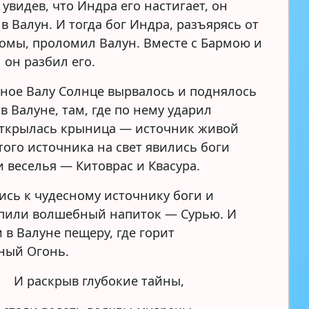
увидев, что Индра его настигает, он
в Валун. И тогда бог Индра, разъярясь от
омы, проломил Валун. Вместе с Бармою и
 он разбил его.
ное Валу Солнце вырвалось и поднялось
 в Валуне, там, где по нему ударил
открылась крыница — источник живой
того источника на свет явились боги
и веселья — Китоврас и Квасура.
ись к чудесному источнику боги и
 пили волшебный напиток — Сурью. И
 в Валуне пещеру, где горит
ный Огонь.
И раскрыв глубокие тайны,