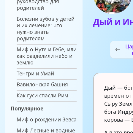
руководство для
родителей
Болезни зубов у детей
Дый и И
и их лечение: что
нужно знать
родителям
Ца
Миф о Нуте и Гебе, или
как разделили небо и
землю
Тенгри и Умай
Вавилонская башня
Дый — бог
Как гуси спасли Рим
времен от
Сыру Земл
Популярное
бога Индру
Миф о рождении Зевса
корова — 
Миф Лесные и водные
А в это в