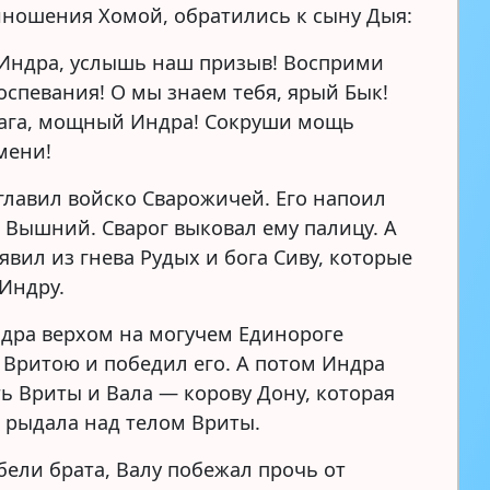
ношения Хомой, обратились к сыну Дыя:
Индра, услышь наш призыв! Восприми
оспевания! О мы знаем тебя, ярый Бык!
ага, мощный Индра! Сокруши мощь
мени!
главил войско Сварожичей. Его напоил
 Вышний. Сварог выковал ему палицу. А
явил из гнева Рудых и бога Сиву, которые
Индру.
ндра верхом на могучем Единороге
с Вритою и победил его. А потом Индра
ть Вриты и Вала — корову Дону, которая
 рыдала над телом Вриты.
бели брата, Валу побежал прочь от