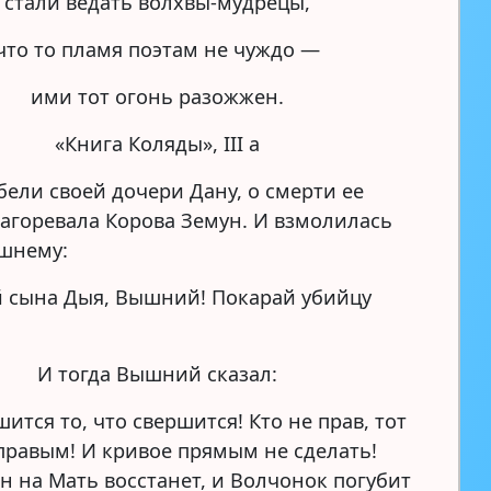
стали ведать волхвы-мудрецы,
что то пламя поэтам не чуждо —
ими тот огонь разожжен.
«Книга Коляды», III а
бели своей дочери Дану, о смерти ее
загоревала Корова Земун. И взмолилась
шнему:
 сына Дыя, Вышний! Покарай убийцу
И тогда Вышний сказал:
ится то, что свершится! Кто не прав, тот
 правым! И кривое прямым не сделать!
н на Мать восстанет, и Волчонок погубит