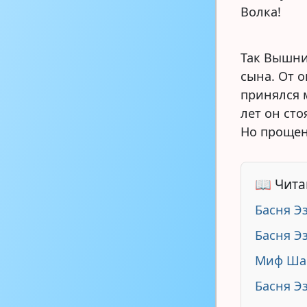
Волка!
Так Вышни
сына. От 
принялся 
лет он ст
Но прощен
📖 Чита
Басня Э
Басня Э
Миф Ша
Басня Э