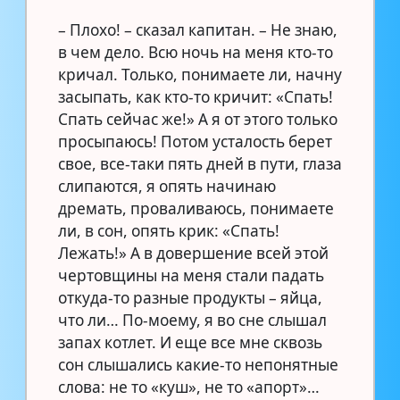
– Плохо! – сказал капитан. – Не знаю,
в чем дело. Всю ночь на меня кто-то
кричал. Только, понимаете ли, начну
засыпать, как кто-то кричит: «Спать!
Спать сейчас же!» А я от этого только
просыпаюсь! Потом усталость берет
свое, все-таки пять дней в пути, глаза
слипаются, я опять начинаю
дремать, проваливаюсь, понимаете
ли, в сон, опять крик: «Спать!
Лежать!» А в довершение всей этой
чертовщины на меня стали падать
откуда-то разные продукты – яйца,
что ли… По-моему, я во сне слышал
запах котлет. И еще все мне сквозь
сон слышались какие-то непонятные
слова: не то «куш», не то «апорт»…