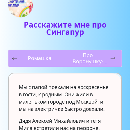
Расскажите мне про
Сингапур
Про
Ромашка
Воронушку-
чёрную
головушку и
жёлтую птичку
Канарейку
Мы с папой поехали на воскресенье
в гости, к родным. Они жили в
маленьком городе под Москвой, и
мы на электричке быстро доехали.
Дядя Алексей Михайлович и тетя
Мила встретили нас на перроне.