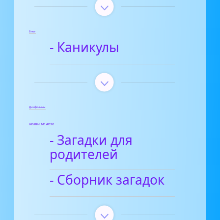
Блог
- Каникулы
Диафильмы
Загадки для детей
- Загадки для
родителей
- Сборник загадок