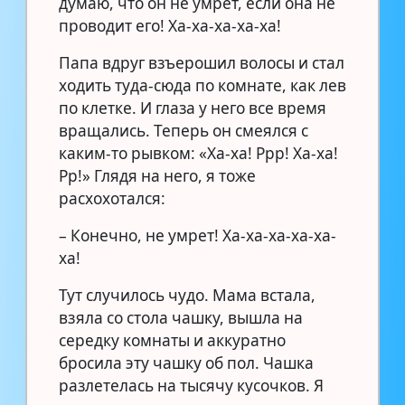
думаю, что он не умрет, если она не
проводит его! Ха-ха-ха-ха-ха!
Папа вдруг взъерошил волосы и стал
ходить туда-сюда по комнате, как лев
по клетке. И глаза у него все время
вращались. Теперь он смеялся с
каким-то рывком: «Ха-ха! Ррр! Ха-ха!
Рр!» Глядя на него, я тоже
расхохотался:
– Конечно, не умрет! Ха-ха-ха-ха-ха-
ха!
Тут случилось чудо. Мама встала,
взяла со стола чашку, вышла на
середку комнаты и аккуратно
бросила эту чашку об пол. Чашка
разлетелась на тысячу кусочков. Я