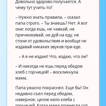
Довольно здорово получается. А
чему тут учить-то?
– Нужно знать правила, – сказал
папа строго. – Ты знаешь? Нет. А вот
они: когда ешь, не чавкай, не
причмокивай, не дуй на еду, не
стони от удовольствия и вообще не
издавай никаких звуков при еде.
– А я не издаю! Что, издаю, что ли?
– И никогда не ешь перед обедом
хлеб с горчицей! – воскликнула
мама.
Папа ужасно покраснел. Еще бы! Он
недавно съел перед обедом,
наверное, целое кило хлеба с
горчицей. Когда мама принесла суп,