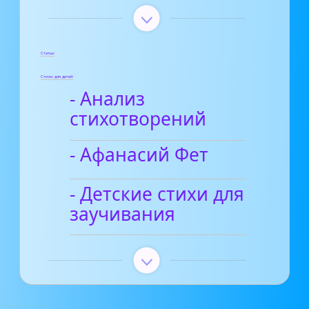
Статьи
Стихи для детей
- Анализ
стихотворений
- Афанасий Фет
- Детские стихи для
заучивания