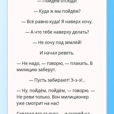
— Пойдём отсюда!
— Куда ж мы пойдём?
— Всё равно куда! Я наверх хочу.
— А что тебе наверху делать?
— Не хочу под землёй!
И начал реветь.
— Не надо, — говорю, — плакать. В
милицию заберут.
— Пусть забирают! Э-э-э!..
— Ну, пойдём, пойдём, — говорю. —
Не реви только. Вон милиционер
уже смотрит на нас!
Схватил его за руку — и скорей на