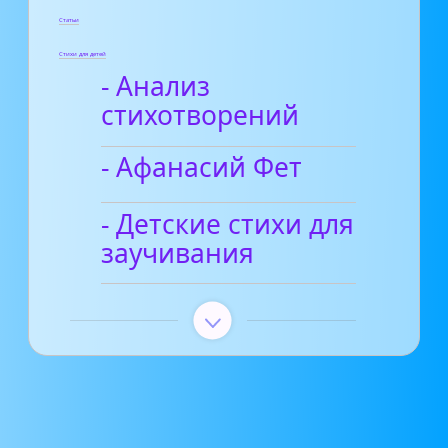
Статьи
Стихи для детей
- Анализ
стихотворений
- Афанасий Фет
- Детские стихи для
заучивания