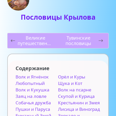
Пословицы Крылова
Великие
Тувинские
путешественни
пословицы
ки
Содержание
Волк и Ягнёнок
Орёл и Куры
Любопытный
Щука и Кот
Волк и Кукушка
Волк на псарне
Заяц на ловле
Скупой и Курица
Собачья дружба
Крестьянин и Змея
Пушки и Паруса
Лисица и Виноград
Бумажный Змей
Зеркало и