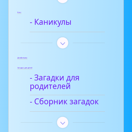
Блог
- Каникулы
Диафильмы
Загадки для детей
- Загадки для
родителей
- Сборник загадок