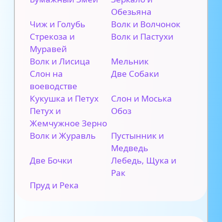
Обезьяна
Чиж и Голубь
Волк и Волчонок
Стрекоза и
Волк и Пастухи
Муравей
Волк и Лисица
Мельник
Слон на
Две Собаки
воеводстве
Кукушка и Петух
Слон и Моська
Петух и
Обоз
Жемчужное Зерно
Волк и Журавль
Пустынник и
Медведь
Две Бочки
Лебедь, Щука и
Рак
Пруд и Река