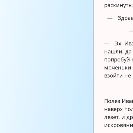
раскинуты
— Здравс
—
— Эх, Ива
нашли, да 
попробуй н
моченьки 
взойти не
Полез Ива
наверх по
лезет, и д
искровянил