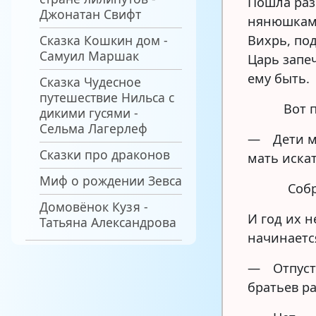
Пошла раз
Джонатан Свифт
нянюшками
Сказка Кошкин дом -
Вихрь, по
Самуил Маршак
Царь запеч
ему быть.
Сказка Чудесное
путешествие Нильса с
Вот 
дикими гусями -
Сельма Лагерлеф
— Дети мо
Сказки про драконов
мать иска
Миф о рождении Зевса
Собр
Домовёнок Кузя -
И год их н
Татьяна Александрова
начинаетс
— Отпусти
братьев ра