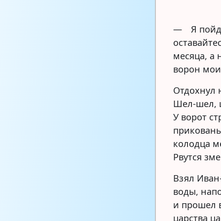
— Я пойду
оставайте
месяца, а 
ворон мои
Отдохнул 
Шел-шел, 
У ворот с
прикованы
колодца м
Рвутся зме
Взял Иван
воды, нап
и прошел 
царства ца