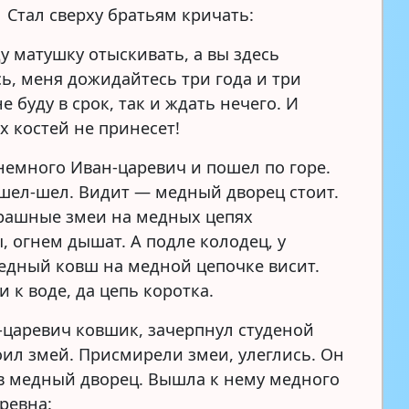
Стал сверху братьям кричать:
 матушку отыскивать, а вы здесь
сь, меня дожидайтесь три года и три
не буду в срок, так и ждать нечего. И
х костей не принесет!
немного Иван-царевич и пошел по горе.
шел-шел. Видит — медный дворец стоит.
трашные змеи на медных цепях
, огнем дышат. А подле колодец, у
едный ковш на медной цепочке висит.
и к воде, да цепь коротка.
-царевич ковшик, зачерпнул студеной
оил змей. Присмирели змеи, улеглись. Он
в медный дворец. Вышла к нему медного
ревна: