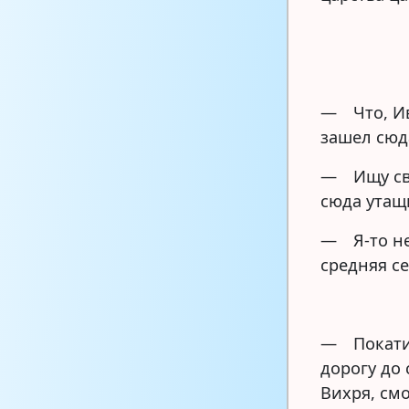
— Что, Ив
зашел сюд
— Ищу сво
сюда утащи
— Я-то не
средняя се
— Покати 
дорогу до
Вихря, см