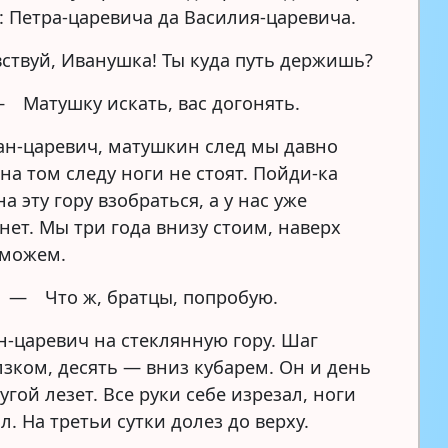
: Петра-царевича да Василия-царевича.
твуй, Иванушка! Ты куда путь держишь?
 Матушку искать, вас догонять.
н-царевич, матушкин след мы давно
на том следу ноги не стоят. Пойди-ка
а эту гору взобраться, а у нас уже
нет. Мы три года внизу стоим, наверх
 можем.
— Что ж, братцы, попробую.
н-царевич на стеклянную гору. Шаг
лзком, десять — вниз кубарем. Он и день
ругой лезет. Все руки себе изрезал, ноги
. На третьи сутки долез до верху.