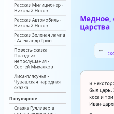
Рассказ Милиционер -
Николай Носов
Медное, 
Рассказ Автомобиль -
царства
Николай Носов
Рассказ Зеленая лампа
- Александр Грин
Повесть-сказка
ск
Праздник
непослушания -
Сергей Михалков
Лиса-плясунья -
Чувашская народная
В некотор
сказка
был царь. 
коса и тр
Популярное
Иван-царе
Сказка Гулливер в
стране лилипутов -