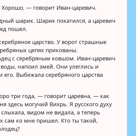
Хорошо, — говорит Иван-царевич.
дный шарик. Шарик покатился, а царевич
лед пошел.
серебряное царство. У ворот страшные
еребряных цепях прикованы.
одец с серебряным ковшом. Иван-царевич
 воды, напоил змей. Они улеглись и
и его. Выбежала серебряного царства
ро три года, — говорит царевна, — как
ня здесь могучий Вихрь. Я русского духу
 слыхала, видом не видала, а теперь
х сам ко мне пришел. Кто ты такой,
олодец?