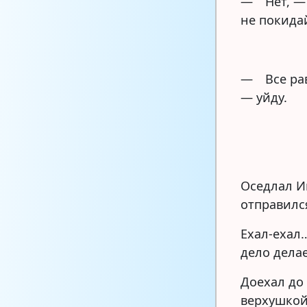
— Нет, — 
не покидай
— Все рав
— уйду.
Оседлал И
отправилс
Ехал-ехал…
дело делае
Доехал до 
верхушкой