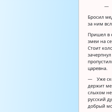
— 
Бросил ме
за ним вс
Пришел в 
змеи на с
Стоит кол
зачерпнул
пропустил
царевна.
— Уже ско
держит ме
слыхом не
русский ду
добрый м