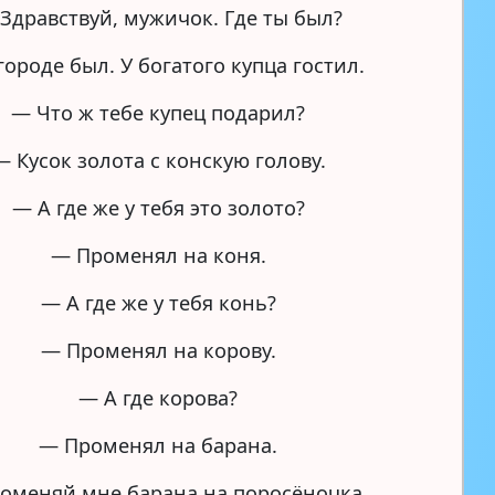
Здравствуй, мужичок. Где ты был?
городе был. У богатого купца гостил.
— Что ж тебе купец подарил?
— Кусок золота с конскую голову.
— А где же у тебя это золото?
— Променял на коня.
— А где же у тебя конь?
— Променял на корову.
— А где корова?
— Променял на барана.
оменяй мне барана на поросёночка.