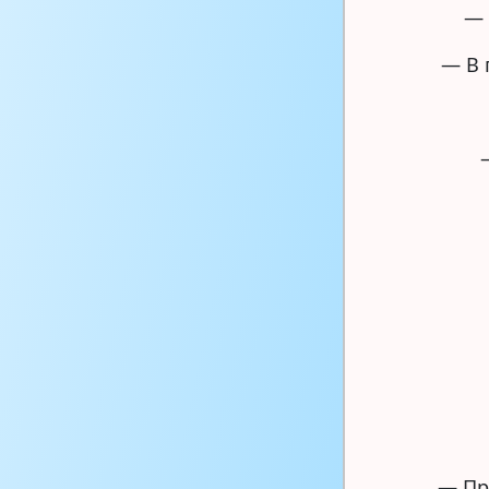
— 
— В 
— Пр