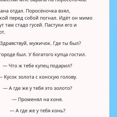
ана отдал. Поросёночка взял,
кой перед собой погнал. Идёт он мимо
ут там стадо гусей. Пастухи его и
т.
Здравствуй, мужичок. Где ты был?
городе был. У богатого купца гостил.
— Что ж тебе купец подарил?
— Кусок золота с конскую голову.
— А где же у тебя это золото?
— Променял на коня.
— А где же у тебя конь?