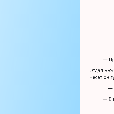
— Пр
Отдал мужи
Несёт он г
— 
— В 