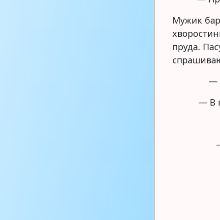
Мужик бар
хворостин
пруда. Пас
спрашиваю
— 
— В 