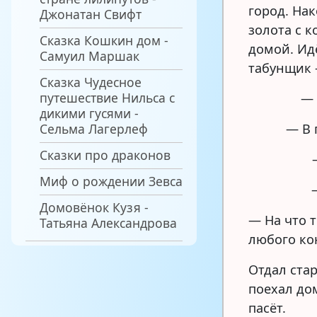
город. На
Джонатан Свифт
золота с к
Сказка Кошкин дом -
домой. Ид
Самуил Маршак
табунщик 
Сказка Чудесное
путешествие Нильса с
— 
дикими гусями -
Сельма Лагерлеф
— В 
Сказки про драконов
Миф о рождении Зевса
Домовёнок Кузя -
— На что 
Татьяна Александрова
любого ко
Отдал ста
поехал дом
пасёт.