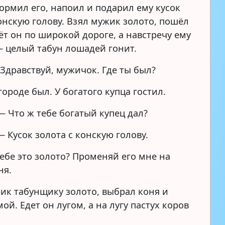
кормил его, напоил и подарил ему кусок
онскую голову. Взял мужик золото, пошёл
ёт он по широкой дороге, а навстречу ему
– целый табун лошадей гонит.
Здравствуй, мужичок. Где ты был?
городе был. У богатого купца гостил.
— Что ж тебе богатый купец дал?
— Кусок золота с конскую голову.
тебе это золото? Променяй его мне на
ня.
рик табунщику золото, выбрал коня и
ой. Едет он лугом, а на лугу пастух коров