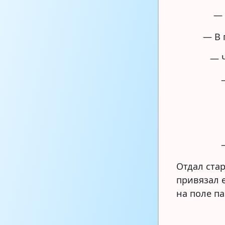
— 
— В 
— Ч
Отдал стар
привязал е
на поле па