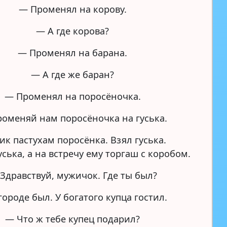
— Променял на корову.
— А где корова?
— Променял на барана.
— А где же баран?
— Променял на поросёночка.
оменяй нам поросёночка на гуська.
к пастухам поросёнка. Взял гуська.
уська, а на встречу ему торгаш с коробом.
Здравствуй, мужичок. Где ты был?
городе был. У богатого купца гостил.
— Что ж тебе купец подарил?