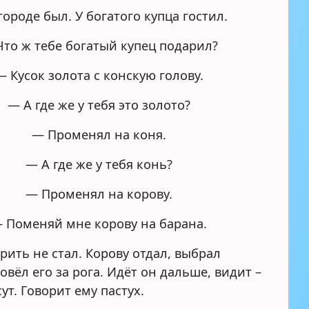
городе был. У богатого купца гостил.
то ж тебе богатый купец подарил?
— Кусок золота с конскую голову.
— А где же у тебя это золото?
— Променял на коня.
— А где же у тебя конь?
— Променял на корову.
 Поменяй мне корову на барана.
рить не стал. Корову отдал, выбрал
овёл его за рога. Идёт он дальше, видит –
ут. Говорит ему пастух.