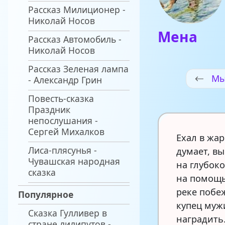
Рассказ Милиционер -
Николай Носов
Мена
Рассказ Автомобиль -
Николай Носов
Рассказ Зеленая лампа
Мы
- Александр Грин
Повесть-сказка
Праздник
непослушания -
Сергей Михалков
Ехал в жа
Лиса-плясунья -
думает, вы
Чувашская народная
на глубоко
сказка
на помощь
реке побеж
Популярное
купец муж
Сказка Гулливер в
наградить.
стране лилипутов -