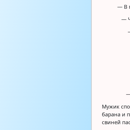
— В 
— Ч
—
Мужик спо
барана и п
свиней пас