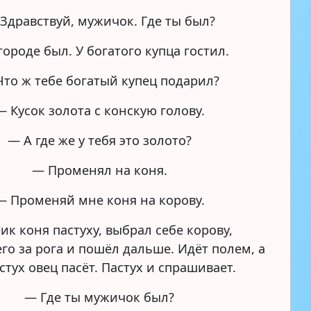
Здравствуй, мужичок. Где ты был?
городе был. У богатого купца гостил.
то ж тебе богатый купец подарил?
— Кусок золота с конскую голову.
— А где же у тебя это золото?
— Променял на коня.
— Променяй мне коня на корову.
ик коня пастуху, выбрал себе корову,
го за рога и пошёл дальше. Идёт полем, а
стух овец пасёт. Пастух и спрашивает.
— Где ты мужичок был?