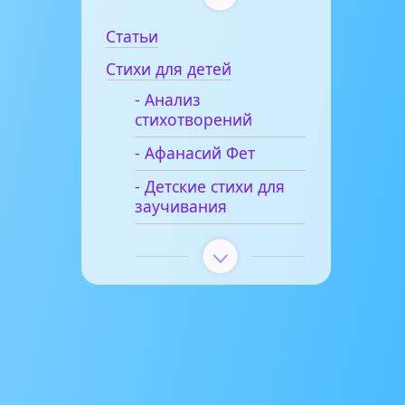
Статьи
Стихи для детей
- Анализ
стихотворений
- Афанасий Фет
- Детские стихи для
заучивания