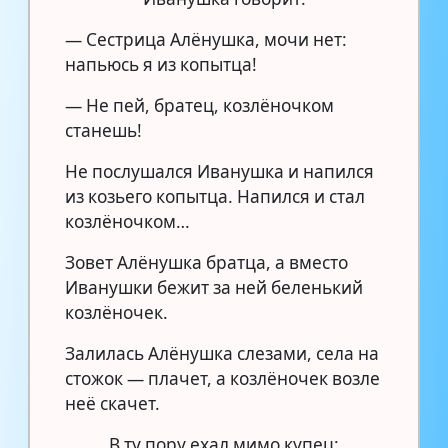
— Сестрица Алёнушка, мочи нет:
напьюсь я из копытца!
— Не пей, братец, козлёночком
станешь!
Не послушался Иванушка и напился
из козьего копытца. Напился и стал
козлёночком…
Зовет Алёнушка братца, а вместо
Иванушки бежит за ней беленький
козлёночек.
Залилась Алёнушка слезами, села на
стожок — плачет, а козлёночек возле
неё скачет.
В ту пору ехал мимо купец: