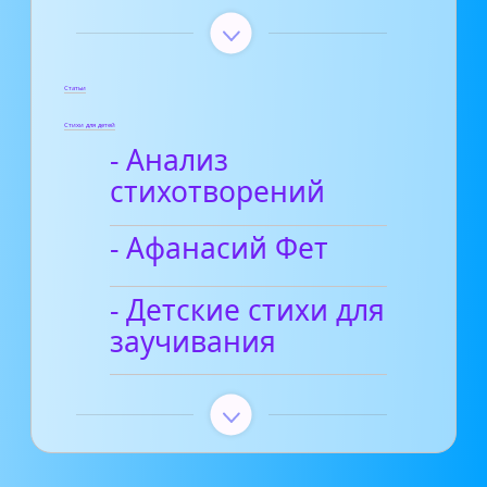
Статьи
Стихи для детей
- Анализ
стихотворений
- Афанасий Фет
- Детские стихи для
заучивания