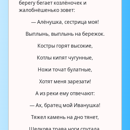
берегу бегает козлёночек и
жалобнёшенько зовет:
— Алёнушка, сестрица моя!
Выплынь, выплынь на бережок.
Костры горят высокие,
Котлы кипят чугунные,
Ножи точат булатные,
Хотят меня зарезати!
А из реки ему отвечают:
— Ах, братец мой Иванушка!
Тяжел камень на дно тянет,
Шелкова трава ноги спутала,