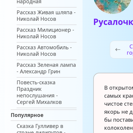
народная
Рассказ Живая шляпа -
Николай Носов
Русалоч
Рассказ Милиционер -
Николай Носов
С
Рассказ Автомобиль -
го
Николай Носов
Рассказ Зеленая лампа
- Александр Грин
Повесть-сказка
В открыто
Праздник
непослушания -
самых кра
Сергей Михалков
чистое сте
якорь не 
Популярное
бы постав
Сказка Гулливер в
колоколен
стране лилипутов -