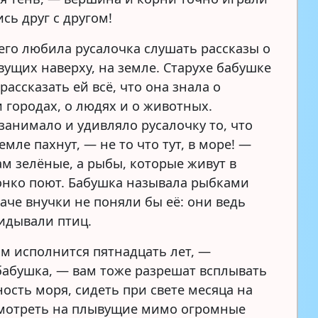
сь друг с другом!
его любила русалочка слушать рассказы о
вущих наверху, на земле. Старухе бабушке
ассказать ей всё, что она знала о
 городах, о людях и о животных.
занимало и удивляло русалочку то, что
емле пахнут, — не то что тут, в море! —
ам зелёные, а рыбы, которые живут в
вонко поют. Бабушка называла рыбками
аче внучки не поняли бы её: они ведь
видывали птиц.
ам исполнится пятнадцать лет, —
бабушка, — вам тоже разрешат всплывать
ость моря, сидеть при свете месяца на
смотреть на плывущие мимо огромные