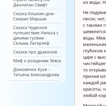
из воды. Н
Джонатан Свифт
Не подумай
Сказка Кошкин дом -
Самуил Маршак
песок; нет
с такими 
Сказка Чудесное
шевелятся
путешествие Нильса с
дикими гусями -
воды. Меж
Сельма Лагерлеф
маленькие
глубоком 
Сказки про драконов
царя с вы
Миф о рождении Зевса
чистейшег
Домовёнок Кузя -
то открыва
Татьяна Александрова
прилив или
каждой ра
красоты, 
любой кор
Морской ц