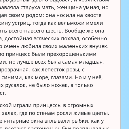
правляла старуха мать, женщина умная, но
дая своим родом: она носила на хвосте
ину устриц, тогда как вельможи имели
ить всего-навсего шесть. Вообще же она
а, достойная всяческих похвал, особенно
то очень любила своих маленьких внучек.
ро принцесс были прехорошенькими
ми, но лучше всех была самая младшая,
розрачная, как лепесток розы, с
синими, как море, глазами. Но и у неё,
их русалок, не было ножек, а только
ст.
ской играли принцессы в огромных
 залах, где по стенам росли живые цветы.
е янтарные окна вплывали рыбки, как у
ет, влетают ласточки; рыбки подплывали к