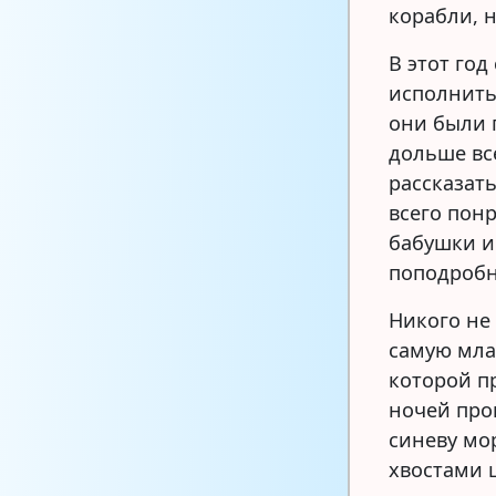
корабли, н
В этот го
исполнить
они были 
дольше вс
рассказат
всего пон
бабушки и
поподробн
Никого не 
самую мла
которой п
ночей пров
синеву мо
хвостами 