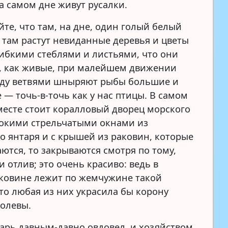
а самом дне живут русалки.
те, что там, на дне, один голый белый
, там растут невиданные деревья и цветы
гибкими стеблями и листьями, что они
, как живые, при малейшем движении
ду ветвями шныряют рыбы большие и
 — точь-в-точь как у нас птицы. В самом
месте стоит коралловый дворец морского
сокими стрельчатыми окнами из
о янтаря и с крышей из раковин, которые
ются, то закрываются смотря по тому,
 отлив; это очень красиво: ведь в
ковине лежит по жемчужине такой
что любая из них украсила бы корону
олевы.
арь давным-давно овдовел, и хозяйством