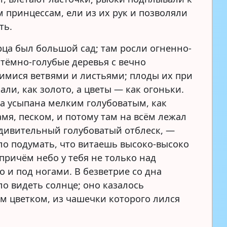
 принцессам, ели из их рук и позволяли
ть.
рца был большой сад; там росли огненно-
 тёмно-голубые деревья с вечно
мися ветвями и листьями; плоды их при
али, как золото, а цветы — как огоньки.
а усыпана мелким голубоватым, как
амя, песком, и потому там на всём лежал
удивительный голубоватый отблеск, —
о подумать, что витаешь высоко-высоко
 причём небо у тебя не только над
о и под ногами. В безветрие со дна
о видеть солнце; оно казалось
м цветком, из чашечки которого лился