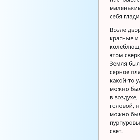
маленьким
себя глади
Возле дво
красные и
колеблющи
этом сверк
Земля был
серное пл
какой-то 
можно был
в воздухе,
головой, н
можно был
пурпуровы
свет.