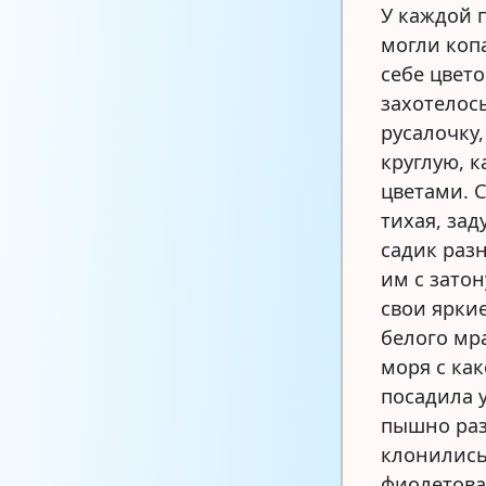
У каждой п
могли копа
себе цвето
захотелос
русалочку,
круглую, к
цветами. С
тихая, за
садик раз
им с зато
свои яркие
белого мр
моря с ка
посадила у
пышно раз
клонились 
фиолетова