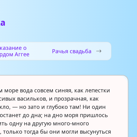
ка
казание о
Рачья свадьба
рдом Аггее
м море вода совсем синяя, как лепестки
сивых васильков, и прозрачная, как
кло, — но зато и глубоко там! Ни один
достанет до дна; на дно моря пришлось
ить одну на другую много-много
, только тогда бы они могли высунуться