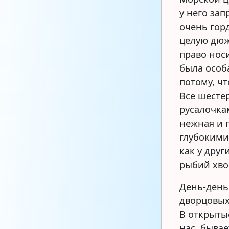
у него за
очень гор
целую дюж
право нос
была особ
потому, ч
Все шесте
русалочка
нежная и п
глубокими 
как у друг
рыбий хво
День-день
дворцовых
В открыты
нас, быва