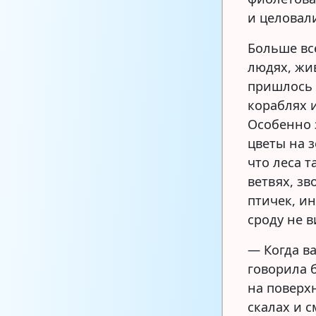
и целовали
Больше вс
людях, жи
пришлось р
кораблях и
Особенно 
цветы на з
что леса т
ветвях, з
птичек, ин
сроду не 
— Когда в
говорила 
на поверхн
скалах и 