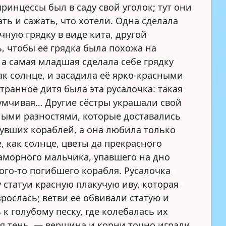
ринцессы был в саду свой уголок; тут они
ть и сажать, что хотели. Одна сделала
чную грядку в виде кита, другой
ь, чтобы её грядка была похожа на
 а самая младшая сделала себе грядку
ак солнце, и засадила её ярко-красными
транное дитя была эта русалочка: такая
думчивая… Другие сёстры украшали свой
ными разностями, которые доставались
нувших кораблей, а она любила только
, как солнце, цветы да прекрасного
аморного мальчика, упавшего на дно
кого-то погибшего корабля. Русалочка
 статуи красную плакучую иву, которая
рослась; ветви её обвивали статую и
к голубому песку, где колебалась их
я тень, — вершина и корни точно играли