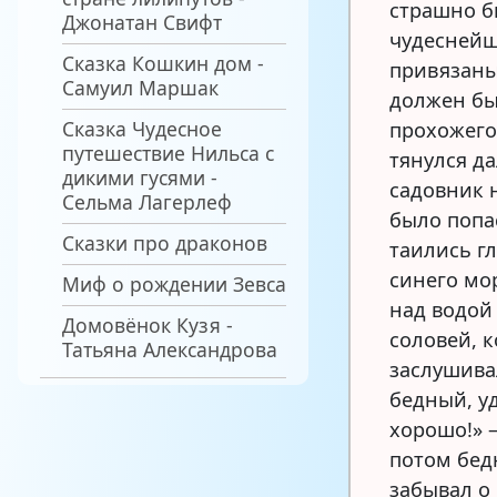
страшно б
Джонатан Свифт
чудеснейш
Сказка Кошкин дом -
привязаны
Самуил Маршак
должен бы
Сказка Чудесное
прохожего
путешествие Нильса с
тянулся да
дикими гусями -
садовник н
Сельма Лагерлеф
было попас
Сказки про драконов
таились гл
синего мо
Миф о рождении Зевса
над водой
Домовёнок Кузя -
соловей, к
Татьяна Александрова
заслушива
бедный, у
хорошо!» 
потом бед
забывал о