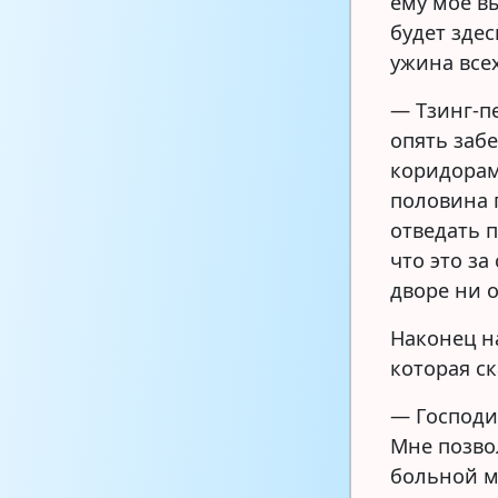
ему моё в
будет здес
ужина все
— Тзинг-п
опять забе
коридорам
половина 
отведать п
что это за
дворе ни о
Наконец н
которая ск
— Господи!
Мне позво
больной м