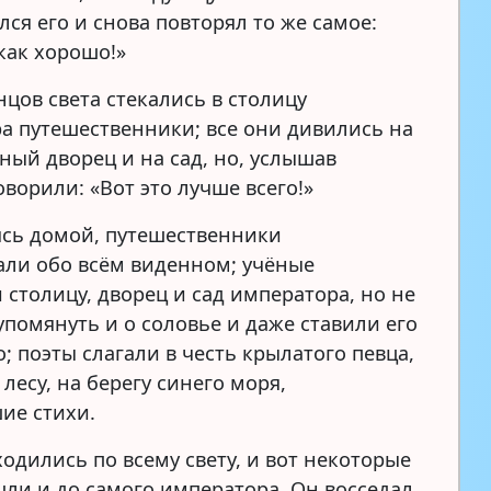
ся его и снова повторял то же самое:
как хорошо!»
нцов света стекались в столицу
а путешественники; все они дивились на
ный дворец и на сад, но, услышав
оворили: «Вот это лучше всего!»
сь домой, путешественники
али обо всём виденном; учёные
 столицу, дворец и сад императора, но не
упомянуть и о соловье и даже ставили его
; поэты слагали в честь крылатого певца,
лесу, на берегу синего моря,
ие стихи.
одились по всему свету, и вот некоторые
шли и до самого императора. Он восседал