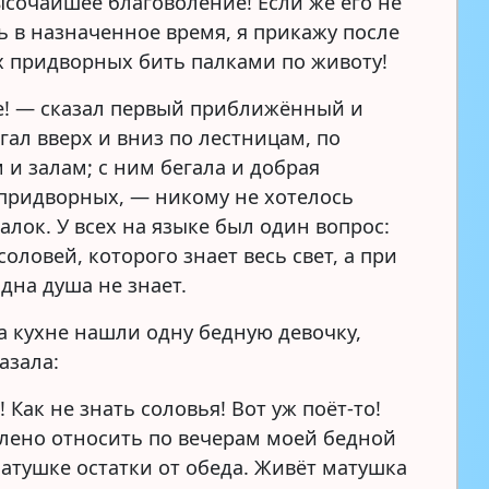
ысочайшее благоволение! Если же его не
ь в назначенное время, я прикажу после
х придворных бить палками по животу!
е! — сказал первый приближённый и
гал вверх и вниз по лестницам, по
 и залам; с ним бегала и добрая
придворных, — никому не хотелось
алок. У всех на языке был один вопрос:
 соловей, которого знает весь свет, а при
дна душа не знает.
а кухне нашли одну бедную девочку,
азала:
 Как не знать соловья! Вот уж поёт-то!
лено относить по вечерам моей бедной
атушке остатки от обеда. Живёт матушка