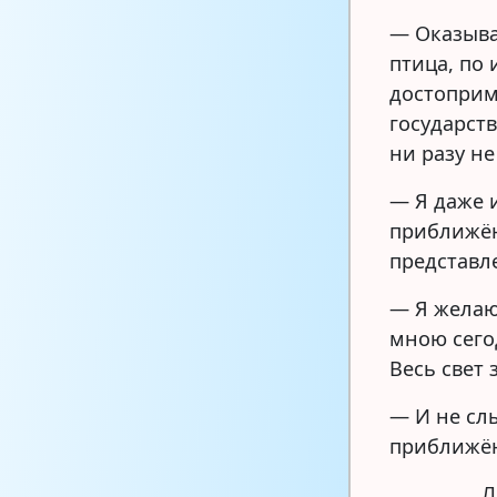
— Оказывае
птица, по
достоприм
государст
ни разу н
— Я даже 
приближён
представле
— Я желаю
мною сего
Весь свет 
— И не сл
приближён
Л