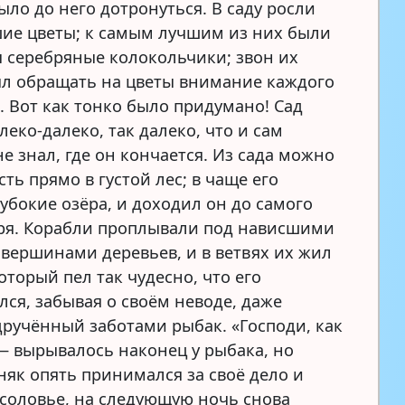
ыло до него дотронуться. В саду росли
ие цветы; к самым лучшим из них были
 серебряные колокольчики; звон их
л обращать на цветы внимание каждого
. Вот как тонко было придумано! Сад
леко-далеко, так далеко, что и сам
е знал, где он кончается. Из сада можно
ть прямо в густой лес; в чаще его
убокие озёра, и доходил он до самого
ря. Корабли проплывали под нависшими
 вершинами деревьев, и в ветвях их жил
оторый пел так чудесно, что его
лся, забывая о своём неводе, даже
дручённый заботами рыбак. «Господи, как
— вырывалось наконец у рыбака, но
няк опять принимался за своё дело и
 соловье, на следующую ночь снова