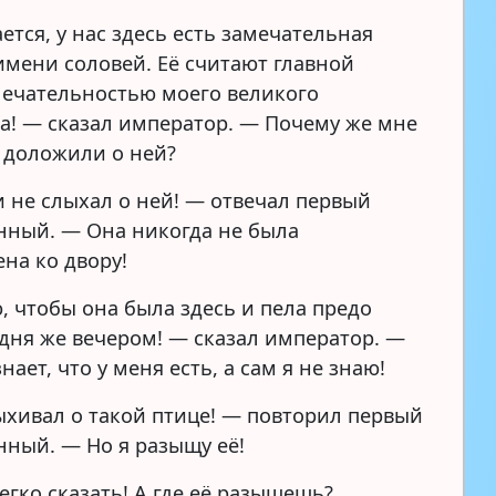
тся, у нас здесь есть замечательная
 имени соловей. Её считают главной
ечательностью моего великого
ва! — сказал император. — Почему же мне
е доложили о ней?
и не слыхал о ней! — отвечал первый
ный. — Она никогда не была
на ко двору!
, чтобы она была здесь и пела предо
дня же вечером! — сказал император. —
знает, что у меня есть, а сам я не знаю!
ыхивал о такой птице! — повторил первый
ный. — Но я разыщу её!
егко сказать! А где её разыщешь?