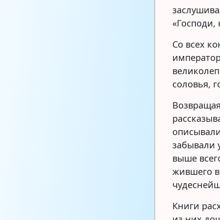
заслушивал
«Господи, 
Со всех ко
император
великолеп
соловья, г
Возвращая
рассказыв
описывали
забывали 
выше всего
жившего в 
чудеснейш
Книги расх
из них до