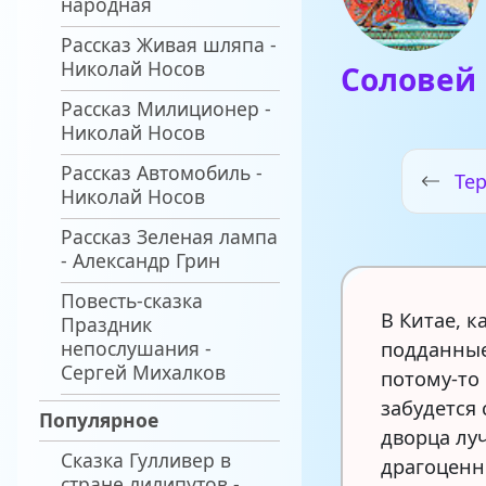
народная
Рассказ Живая шляпа -
Николай Носов
Соловей
Рассказ Милиционер -
Николай Носов
Рассказ Автомобиль -
Те
Николай Носов
Рассказ Зеленая лампа
- Александр Грин
Повесть-сказка
В Китае, к
Праздник
непослушания -
подданные
Сергей Михалков
потому-то 
забудется
Популярное
дворца лу
Сказка Гулливер в
драгоценн
стране лилипутов -