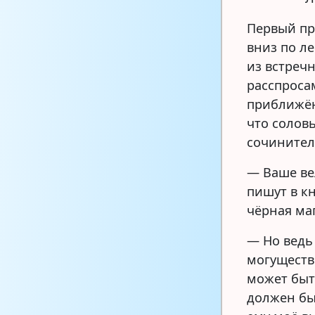
Первый пр
вниз по л
из встречн
расспроса
приближён
что солов
сочинител
— Ваше ве
пишут в кн
чёрная маг
— Но ведь
могуществ
может быт
должен бы