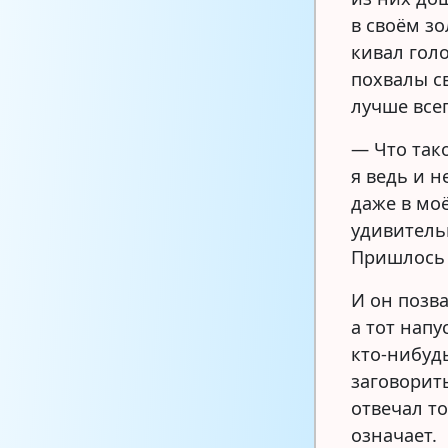
в своём з
кивал гол
похвалы св
лучше всег
— Что так
я ведь и н
даже в мо
удивительн
Пришлось 
И он позв
а тот напу
кто-нибуд
заговорить
отвечал то
означает.