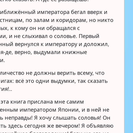
иближённый императора бегал вверх и
естницам, по залам и коридорам, но никто
ых, к кому он ни обращался с
ми, и не слыхивал о соловье. Первый
ный вернулся к императору и доложил,
ья-де, верно, выдумали книжные
и.
личество не должны верить всему, что
игах: всё это одни выдумки, так сказать
ия!..
 эта книга прислана мне самим
енным императором Японии, и в ней не
ь неправды! Я хочу слышать соловья! Он
ть здесь сегодня же вечером! Я объявляю