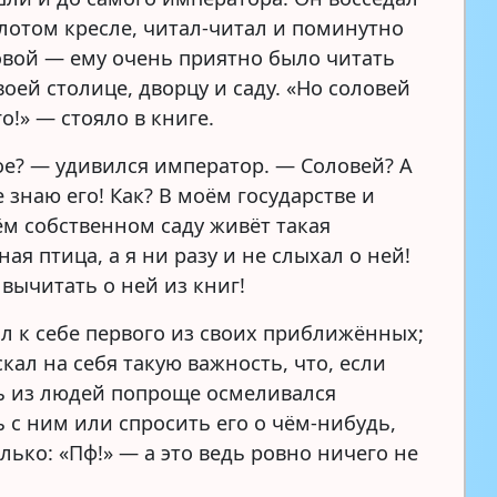
олотом кресле, читал-читал и поминутно
овой — ему очень приятно было читать
оей столице, дворцу и саду. «Но соловей
о!» — стояло в книге.
ое? — удивился император. — Соловей? А
е знаю его! Как? В моём государстве и
ём собственном саду живёт такая
ая птица, а я ни разу и не слыхал о ней!
вычитать о ней из книг!
ал к себе первого из своих приближённых;
скал на себя такую важность, что, если
ь из людей попроще осмеливался
 с ним или спросить его о чём-нибудь,
лько: «Пф!» — а это ведь ровно ничего не