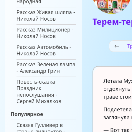
народная
Рассказ Живая шляпа -
Николай Носов
Терем-т
Рассказ Милиционер -
Николай Носов
Т
Рассказ Автомобиль -
Николай Носов
Рассказ Зеленая лампа
- Александр Грин
Летала Мух
Повесть-сказка
Праздник
отдохнуть 
непослушания -
траве сто
Сергей Михалков
Подлетела
Популярное
заглянула 
Сказка Гулливер в
— Вот так 
стране лилипутов -