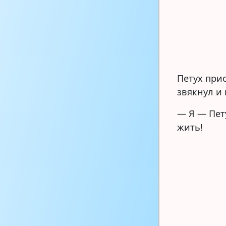
Петух при
звякнул и
— Я — Пет
жить!