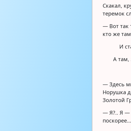
Скакал, кр
теремок с
— Вот так
кто же та
И ст
А там,
— Здесь м
Норушка д
Золотой Г
— Я?.. Я 
поскорее…