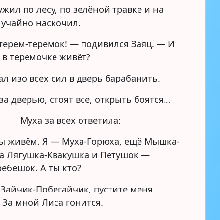
ужил по лесу, по зелёной травке и на
лучайно наскочил.
 терем-теремок! — подивился Заяц. — И
м в теремочке живёт?
ал изо всех сил в дверь барабанить.
 за дверью, стоят все, открыть боятся…
Муха за всех ответила:
ы живём. Я — Муха-Горюха, ещё Мышка-
а Лягушка-Квакушка и Петушок —
ребешок. А ты кто?
— Зайчик-Побегайчик, пустите меня
 За мной Лиса гонится.