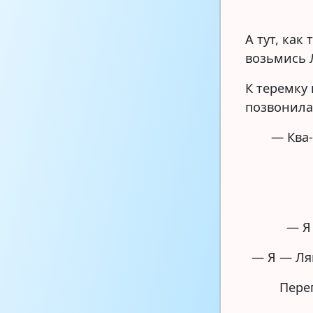
А тут, как
возьмись 
К теремку
позвонила
— Ква-
— Я
— Я — Ля
Пере