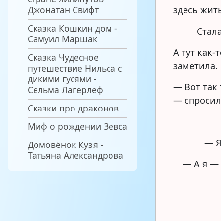
Джонатан Свифт
здесь жить
Сказка Кошкин дом -
Стал
Самуил Маршак
А тут как
Сказка Чудесное
заметила.
путешествие Нильса с
дикими гусями -
— Вот так 
Сельма Лагерлеф
— спроси
Сказки про драконов
Миф о рождении Зевса
— Я
Домовёнок Кузя -
Татьяна Александрова
— А я —