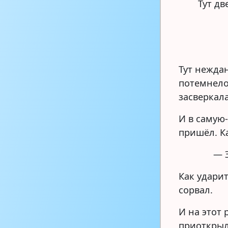
Тут дв
Тут нежда
потемнело
засверкал
И в самую
пришёл. Ка
— Э
Как ударит
сорвал.
И на этот 
приоткрыл