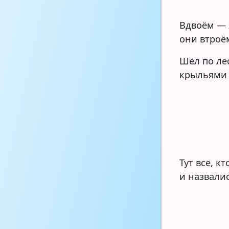
Вдвоём — 
они втроё
Шёл по лес
крыльями 
Тут все, к
и назвали