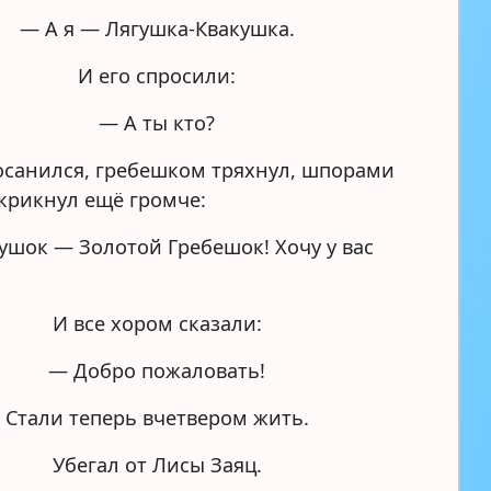
— А я — Лягушка-Квакушка.
И его спросили:
— А ты кто?
осанился, гребешком тряхнул, шпорами
 крикнул ещё громче:
ушок — Золотой Гребешок! Хочу у вас
И все хором сказали:
— Добро пожаловать!
Стали теперь вчетвером жить.
Убегал от Лисы Заяц.