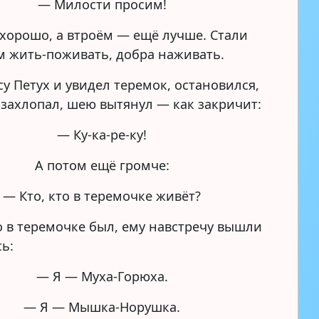
— Милости просим!
хорошо, а втроём — ещё лучше. Стали
м жить-поживать, добра наживать.
у Петух и увидел теремок, остановился,
захлопал, шею вытянул — как закричит:
— Ку-ка-ре-ку!
А потом ещё громче:
— Кто, кто в теремочке живёт?
то в теремочке был, ему навстречу вышли
сь:
— Я — Муха-Горюха.
— Я — Мышка-Норушка.