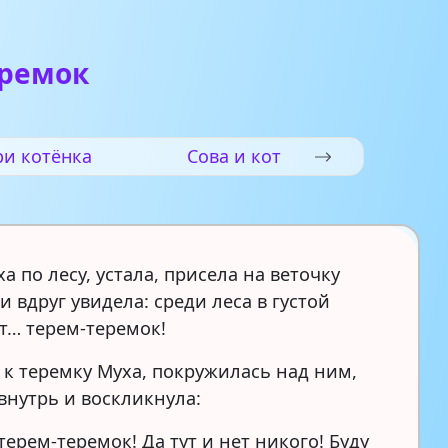
еремок
ри котёнка
Сова и кот
а по лесу, устала, присела на веточку
и вдруг увидела: среди леса в густой
ит… терем-теремок!
 к теремку Муха, покружилась над ним,
внутрь и воскликнула:
терем-теремок! Да тут и нет никого! Буду