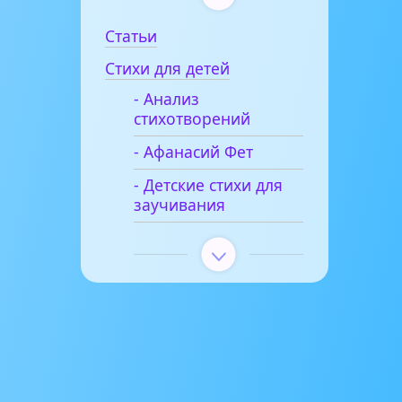
Статьи
Стихи для детей
- Анализ
стихотворений
- Афанасий Фет
- Детские стихи для
заучивания