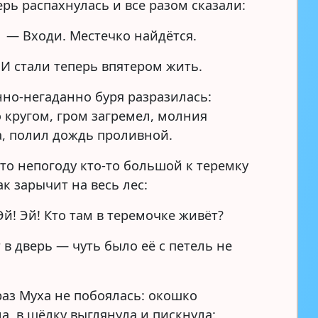
ерь распахнулась и все разом сказали:
— Входи. Местечко найдётся.
И стали теперь впятером жить.
нно-негаданно буря разразилась:
 кругом, гром загремел, молния
а, полил дождь проливной.
-то непогоду кто-то большой к теремку
к зарычит на весь лес:
й! Эй! Кто там в теремочке живёт?
 в дверь — чуть было её с петель не
раз Муха не побоялась: окошко
а, в щёлку выглянула и пискнула: