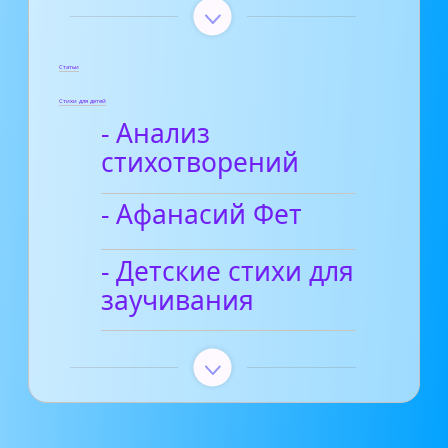
Статьи
Стихи для детей
- Анализ
стихотворений
- Афанасий Фет
- Детские стихи для
заучивания