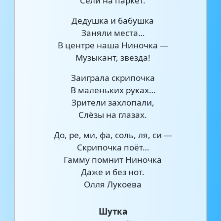
Сели на паркет.
Дедушка и бабушка
Заняли места…
В центре наша Ниночка —
Музыкант, звезда!
Заиграла скрипочка
В маленьких руках…
Зрители захлопали,
Слёзы на глазах.
До, ре, ми, фа, соль, ля, си —
Скрипочка поёт…
Гамму помнит Ниночка
Даже и без нот.
Олля Лукоева
Шутка