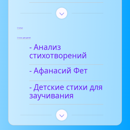
Статьи
Стихи для детей
- Анализ
стихотворений
- Афанасий Фет
- Детские стихи для
заучивания