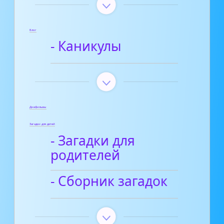
Блог
- Каникулы
Диафильмы
Загадки для детей
- Загадки для
родителей
- Сборник загадок