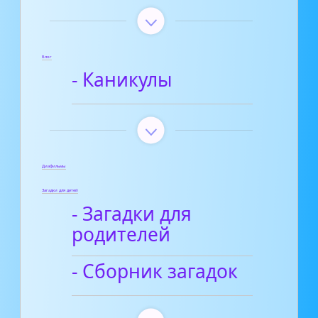
Блог
- Каникулы
Диафильмы
Загадки для детей
- Загадки для
родителей
- Сборник загадок