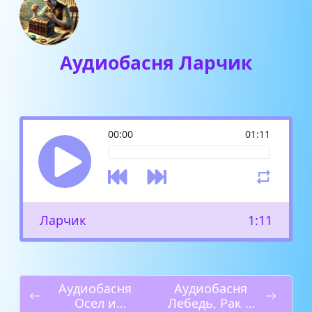
Аудиобасня Ларчик
00:00
01:11
Ларчик
1:11
Аудиобасня
Аудиобасня
Осел и
Лебедь, Рак и