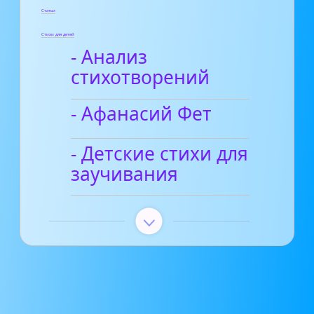
Статьи
Стихи для детей
- Анализ
стихотворений
- Афанасий Фет
- Детские стихи для
заучивания