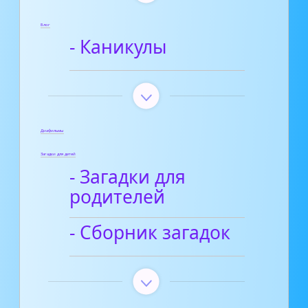
Блог
- Каникулы
Диафильмы
Загадки для детей
- Загадки для
родителей
- Сборник загадок