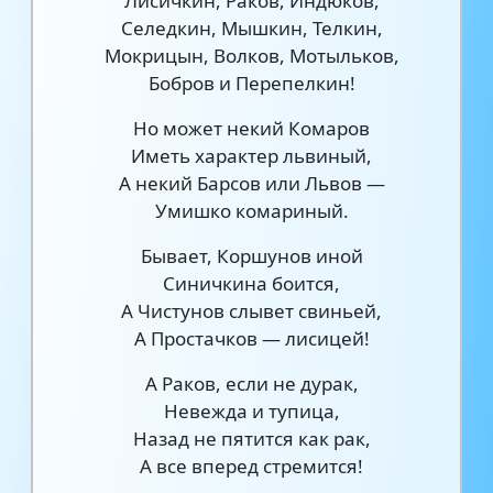
Лисичкин, Раков, Индюков,
Селедкин, Мышкин, Телкин,
Мокрицын, Волков, Мотыльков,
Бобров и Перепелкин!
Но может некий Комаров
Иметь характер львиный,
А некий Барсов или Львов —
Умишко комариный.
Бывает, Коршунов иной
Синичкина боится,
А Чистунов слывет свиньей,
А Простачков — лисицей!
А Раков, если не дурак,
Невежда и тупица,
Назад не пятится как рак,
А все вперед стремится!