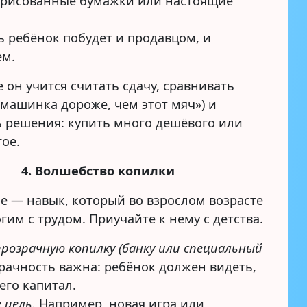
арисованные бумажки или настоящие
ь ребёнок побудет и продавцом, и
ем.
е он учится считать сдачу, сравнивать
 машинка дороже, чем этот мяч») и
 решения: купить много дешёвого или
ое.
4. Волшебство копилки
е — навык, который во взрослом возрасте
гим с трудом. Приучайте к нему с детства.
розрачную копилку (банку или специальный
ачность важна: ребёнок должен видеть,
 его капитал.
 цель.
Например, новая игра или