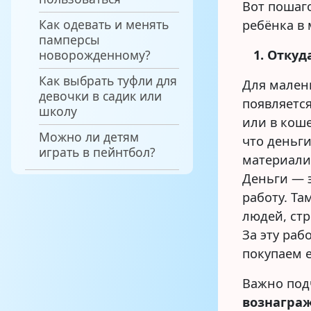
Вот пошаго
Как одевать и менять
ребёнка в
памперсы
новорожденному?
1. Отку
Как выбрать туфли для
Для мален
девочки в садик или
появляется
школу
или в кош
Можно ли детям
что деньги
играть в пейнтбол?
материализ
Деньги — э
работу. Та
людей, стр
За эту раб
покупаем е
Важно под
вознагра