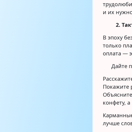
трудолюби
и их нужно
2. Та
В эпоху б
только пл
оплата — э
Дайте 
Расскажите
Покажите 
Объясните
конфету, а
Карманные
лучше слов