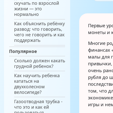
м
скучать по взрослой
смо
жизни — это
до
нормально
бе
Как объяснить ребёнку
Первые ур
развод: что говорить,
монеты и 
чего не говорить и как
поддержать
Многие ро
финансах «
Популярное
малы для 
Сколько должен какать
привычки,
грудной ребенок?
очень ран
Как научить ребенка
рубля до ш
кататься на
последств
двухколесном
том, что д
велосипеде?
экономике
Газоотводная трубка -
игры и не
что это и как ей
пользоваться