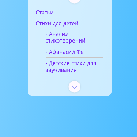
Статьи
Стихи для детей
- Анализ
стихотворений
- Афанасий Фет
- Детские стихи для
заучивания