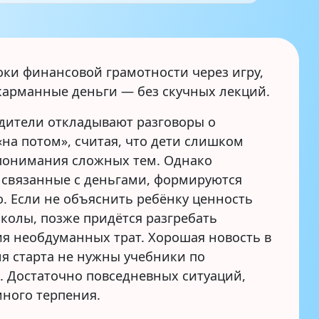
ожно, что
или школу: что
треть и как
за этим стоит и
говориться
как помочь без
з скандала
уговоров и
давления
оки финансовой грамотности через игру,
карманные деньги — без скучных лекций.
дители откладывают разговоры о
на потом», считая, что дети слишком
понимания сложных тем. Однако
 связанные с деньгами, формируются
о. Если не объяснить ребёнку ценность
колы, позже придётся разгребать
ия необдуманных трат. Хорошая новость в
ля старта не нужны учебники по
. Достаточно повседневных ситуаций,
много терпения.