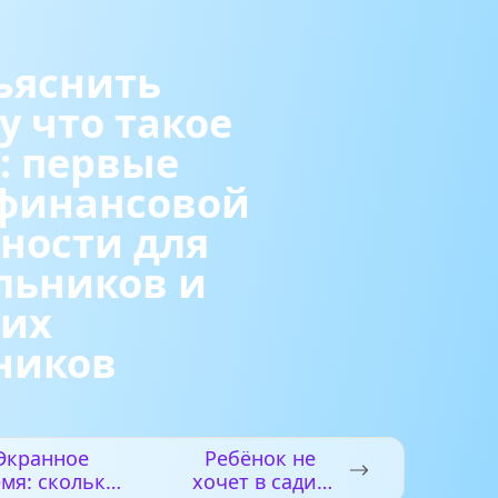
ъяснить
у что такое
: первые
 финансовой
ности для
льников и
их
ников
Экранное
Ребёнок не
мя: сколько
хочет в садик