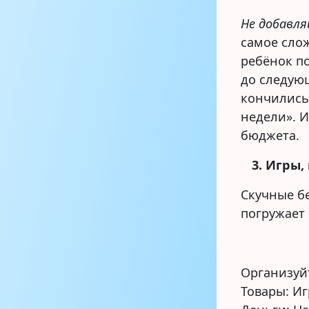
Не добавля
самое сло
ребёнок по
до следую
кончились
недели». 
бюджета.
3. Игры
Скучные б
погружает 
Организуйт
Товары: Иг