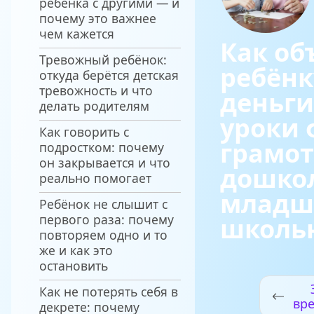
ребёнка с другими — и
почему это важнее
чем кажется
Как об
Тревожный ребёнок:
ребёнк
откуда берётся детская
тревожность и что
деньги
делать родителям
уроки
Как говорить с
грамот
подростком: почему
он закрывается и что
дошко
реально помогает
младш
Ребёнок не слышит с
первого раза: почему
школь
повторяем одно и то
же и как это
остановить
Как не потерять себя в
вре
декрете: почему