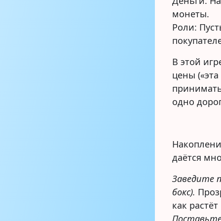
Деньги: Н
монеты.
Роли: Пуст
покупател
В этой игр
цены («эта
принимать
одно дорог
Накоплени
даётся мно
Заведите п
бокс).
Прозр
как растёт
Поставьте