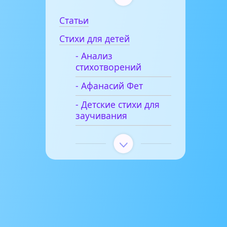
Статьи
Стихи для детей
- Анализ
стихотворений
- Афанасий Фет
- Детские стихи для
заучивания