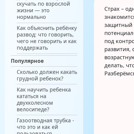
скучать по взрослой
с 
Страх – од
жизни — это
нормально
знакомится
защитный 
Как объяснить ребёнку
потенциаль
развод: что говорить,
чего не говорить и как
под контро
поддержать
развития, 
возрастну
Популярное
делать, чт
Сколько должен какать
Разберёмся
грудной ребенок?
Как научить ребенка
кататься на
двухколесном
велосипеде?
Газоотводная трубка -
что это и как ей
пользоваться