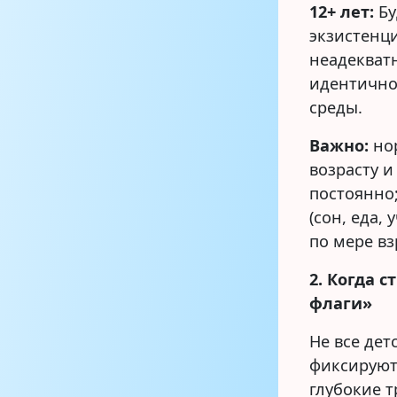
12+ лет:
Бу
экзистенц
неадекват
идентично
среды.
Важно:
нор
возрасту и
постоянно
(сон, еда,
по мере в
2. Когда 
флаги»
Не все дет
фиксируют
глубокие 