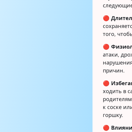
следующие
🔴
Длител
сохраняетс
того, чтоб
🔴
Физиол
атаки, дро
нарушения
причин.
🔴
Избега
ходить в с
родителям
к соске ил
горшку.
🔴
Влияни