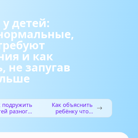
 у детей:
нормальные,
требуют
ия и как
, не запугав
ольше
к подружить
Как объяснить
тей разного
ребёнку что
возраста:
такое хорошо и
старший
плохо — без
обижает
нотаций и
дшего и что
угроз