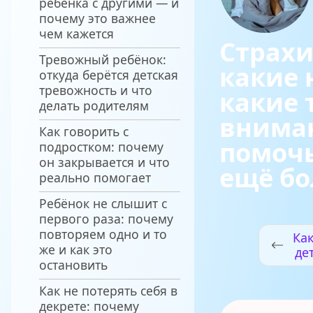
ребёнка с другими — и
почему это важнее
чем кажется
Страхи
Тревожный ребёнок:
какие 
откуда берётся детская
тревожность и что
какие 
делать родителям
вниман
Как говорить с
помочь
подростком: почему
он закрывается и что
ещё б
реально помогает
Ребёнок не слышит с
первого раза: почему
повторяем одно и то
Ка
же и как это
де
остановить
Как не потерять себя в
декрете: почему
мла