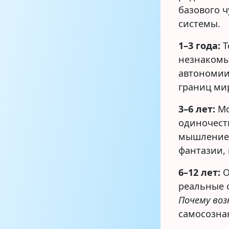
базового ч
системы.
1–3 года:
Т
незнакомы
автономии
границ ми
3–6 лет:
Мо
одиночест
мышление,
фантазии,
6–12 лет:
О
реальные о
Почему во
самосозна