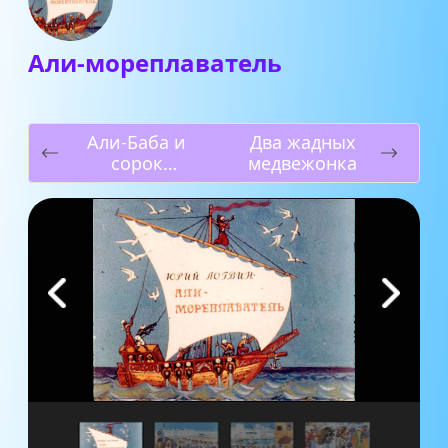
Али-мореплаватель
Али-Баба и
Два жадных
сорок
медвежонка
разбойников