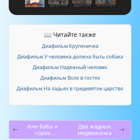
📖 Читайте также
Диафильм Крупеничка
Диафильм У человека должна быть собака
Диафильм Надежный человек
Диафильм Волк в гостях
Диафильм На ладьях в тридевятое царство
Али-Баба и
Два жадных
сорок
медвежонка
разбойников